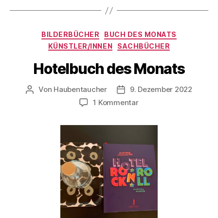
Kategorien
BILDERBÜCHER
BUCH DES MONATS
KÜNSTLER/INNEN
SACHBÜCHER
Hotelbuch des Monats
Von
Haubentaucher
9. Dezember 2022
Beitragsautor
Veröffentlichungsdatum
zu
1 Kommentar
Hotelbuch
des
Monats