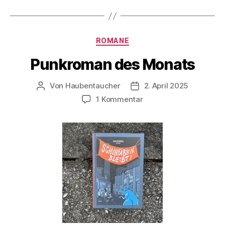
Kategorien
ROMANE
Punkroman des Monats
Von
Haubentaucher
2. April 2025
Beitragsautor
Veröffentlichungsdatum
zu
1 Kommentar
Punkroman
des
Monats