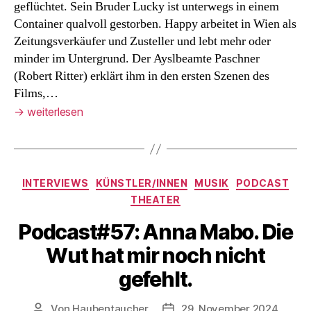
geflüchtet. Sein Bruder Lucky ist unterwegs in einem
Container qualvoll gestorben. Happy arbeitet in Wien als
Zeitungsverkäufer und Zusteller und lebt mehr oder
minder im Untergrund. Der Ayslbeamte Paschner
(Robert Ritter) erklärt ihm in den ersten Szenen des
Films,…
→
weiterlesen
Kategorien
INTERVIEWS
KÜNSTLER/INNEN
MUSIK
PODCAST
THEATER
Podcast#57: Anna Mabo. Die
Wut hat mir noch nicht
gefehlt.
Von
Haubentaucher
29. November 2024
Beitragsautor
Veröffentlichungsdatum