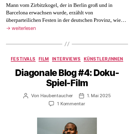
Mann vom Zirbitzkogel, der in Berlin groß und in
Barcelona erwachsen wurde, erzählt von
überparteilichen Festen in der deutschen Provinz, wie…
→
weiterlesen
Kategorien
FESTIVALS
FILM
INTERVIEWS
KÜNSTLER/INNEN
Diagonale Blog #4: Doku-
Spiel-Film
Von
Haubentaucher
1. Mai 2025
Beitragsautor
Veröffentlichungsdatum
zu
1 Kommentar
Diagonale
Blog
#4:
Doku-