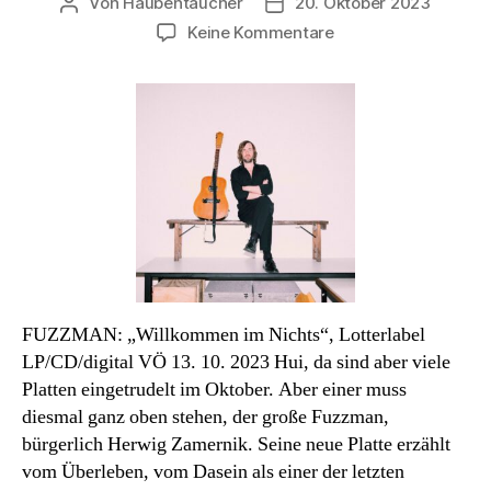
Von
Haubentaucher
20. Oktober 2023
Beitragsautor
Veröffentlichungsdatum
zu
Keine Kommentare
Tonträger
des
Monats
FUZZMAN: „Willkommen im Nichts“, Lotterlabel
LP/CD/digital VÖ 13. 10. 2023 Hui, da sind aber viele
Platten eingetrudelt im Oktober. Aber einer muss
diesmal ganz oben stehen, der große Fuzzman,
bürgerlich Herwig Zamernik. Seine neue Platte erzählt
vom Überleben, vom Dasein als einer der letzten