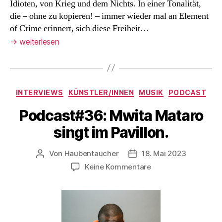
Idioten, von Krieg und dem Nichts. In einer Tonalität,
die – ohne zu kopieren! – immer wieder mal an Element
of Crime erinnert, sich diese Freiheit…
→
weiterlesen
Kategorien
INTERVIEWS
KÜNSTLER/INNEN
MUSIK
PODCAST
Podcast#36: Mwita Mataro
singt im Pavillon.
Von
Haubentaucher
18. Mai 2023
Beitragsautor
Veröffentlichungsdatum
zu
Keine Kommentare
Podcast#36:
Mwita
Mataro
singt
im