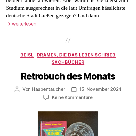
beider Hände tätowieren. Aber warum ist sie zuerst zum
Studium ausgerechnet in die laut Umfragen hässlichste
deutsche Stadt Gießen gezogen? Und dann…
→
weiterlesen
Kategorien
BEISL
DRAMEN, DIE DAS LEBEN SCHRIEB
SACHBÜCHER
Retrobuch des Monats
Von
Haubentaucher
15. November 2024
Beitragsautor
Veröffentlichungsdatum
zu
Keine Kommentare
Retrobuch
des
Monats