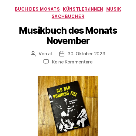
Kategorien
BUCH DES MONATS
KÜNSTLER/INNEN
MUSIK
SACHBÜCHER
Musikbuch des Monats
November
Von
aL
30. Oktober 2023
Beitragsautor
Veröffentlichungsdatum
zu
Keine Kommentare
Musikbuch
des
Monats
November