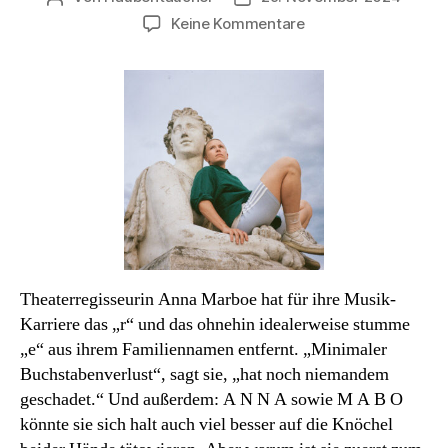
zu
Keine Kommentare
Podcast#57:
Anna
Mabo.
Die
Wut
hat
mir
noch
nicht
gefehlt.
Theaterregisseurin Anna Marboe hat für ihre Musik-
Karriere das „r“ und das ohnehin idealerweise stumme
„e“ aus ihrem Familiennamen entfernt. „Minimaler
Buchstabenverlust“, sagt sie, „hat noch niemandem
geschadet.“ Und außerdem: A N N A sowie M A B O
könnte sie sich halt auch viel besser auf die Knöchel