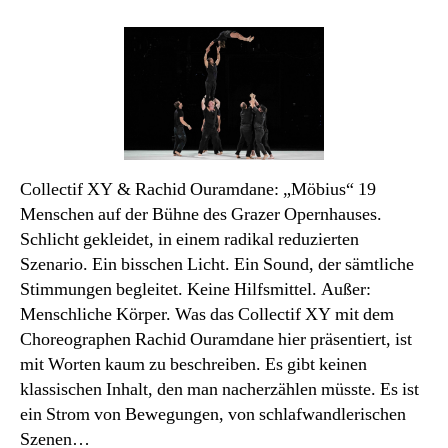
La
Strada
Blog
2026/1:
Gemeinsam
statt
einsam
Collectif XY & Rachid Ouramdane: „Möbius“ 19
Menschen auf der Bühne des Grazer Opernhauses.
Schlicht gekleidet, in einem radikal reduzierten
Szenario. Ein bisschen Licht. Ein Sound, der sämtliche
Stimmungen begleitet. Keine Hilfsmittel. Außer:
Menschliche Körper. Was das Collectif XY mit dem
Choreographen Rachid Ouramdane hier präsentiert, ist
mit Worten kaum zu beschreiben. Es gibt keinen
klassischen Inhalt, den man nacherzählen müsste. Es ist
ein Strom von Bewegungen, von schlafwandlerischen
Szenen…