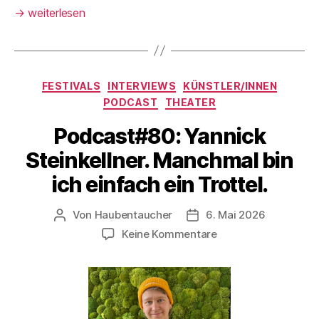
→
weiterlesen
Kategorien
FESTIVALS
INTERVIEWS
KÜNSTLER/INNEN
PODCAST
THEATER
Podcast#80: Yannick
Steinkellner. Manchmal bin
ich einfach ein Trottel.
Von
Haubentaucher
6. Mai 2026
Beitragsautor
Veröffentlichungsdatum
zu
Keine Kommentare
Podcast#80:
Yannick
Steinkellner.
Manchmal
bin