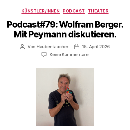
Kategorien
KÜNSTLER/INNEN
PODCAST
THEATER
Podcast#79: Wolfram Berger.
Mit Peymann diskutieren.
Von
Haubentaucher
15. April 2026
Beitragsautor
Veröffentlichungsdatum
zu
Keine Kommentare
Podcast#79:
Wolfram
Berger.
Mit
Peymann
diskutieren.