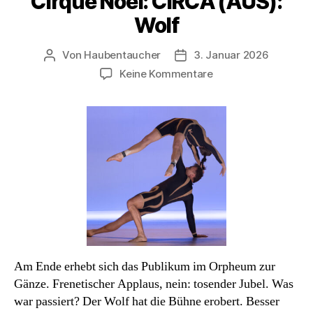
Cirque Noël: CIRCA (AUS):
Wolf
Von
Haubentaucher
3. Januar 2026
Beitragsautor
Veröffentlichungsdatum
zu
Keine Kommentare
Cirque
Noël:
CIRCA
(AUS):
Wolf
Am Ende erhebt sich das Publikum im Orpheum zur
Gänze. Frenetischer Applaus, nein: tosender Jubel. Was
war passiert? Der Wolf hat die Bühne erobert. Besser