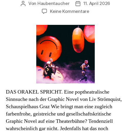
Von
Haubentaucher
11. April 2026
Beitragsautor
Veröffentlichungsdatum
zu
Keine Kommentare
Theater
des
Monats
DAS ORAKEL SPRICHT. Eine poptheatralische
Sinnsuche nach der Graphic Novel von Liv Strömquist,
Schauspielhaus Graz Wie bringt man eine zugleich
farbenfrohe, geistreiche und gesellschaftskritische
Graphic Novel auf eine Theaterbühne? Tendenziell
wahrscheinlich gar nicht. Jedenfalls hat das noch