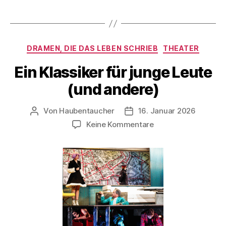
Kategorien
DRAMEN, DIE DAS LEBEN SCHRIEB
THEATER
Ein Klassiker für junge Leute
(und andere)
Von
Haubentaucher
16. Januar 2026
Beitragsautor
Veröffentlichungsdatum
zu
Keine Kommentare
Ein
Klassiker
für
junge
Leute
(und
andere)