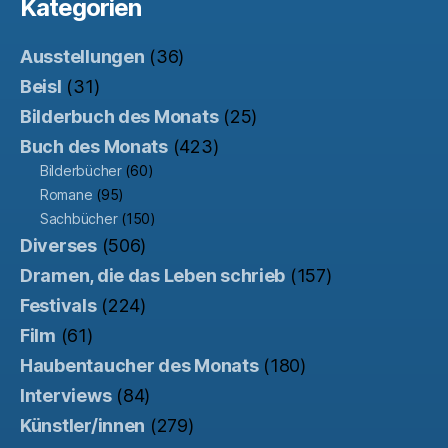
Kategorien
Ausstellungen
(36)
Beisl
(31)
Bilderbuch des Monats
(25)
Buch des Monats
(423)
Bilderbücher
(60)
Romane
(95)
Sachbücher
(150)
Diverses
(506)
Dramen, die das Leben schrieb
(157)
Festivals
(224)
Film
(61)
Haubentaucher des Monats
(180)
Interviews
(84)
Künstler/innen
(279)