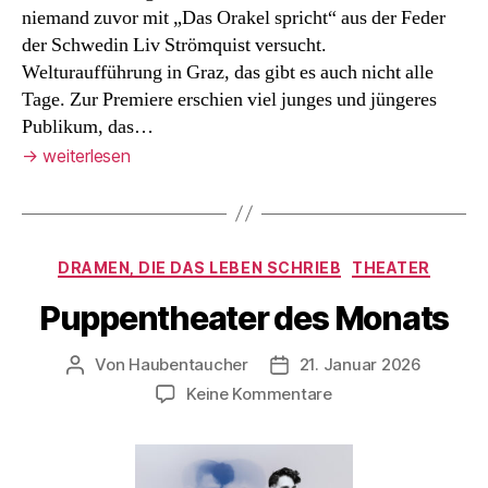
niemand zuvor mit „Das Orakel spricht“ aus der Feder
der Schwedin Liv Strömquist versucht.
Welturaufführung in Graz, das gibt es auch nicht alle
Tage. Zur Premiere erschien viel junges und jüngeres
Publikum, das…
→
weiterlesen
Kategorien
DRAMEN, DIE DAS LEBEN SCHRIEB
THEATER
Puppentheater des Monats
Von
Haubentaucher
21. Januar 2026
Beitragsautor
Veröffentlichungsdatum
zu
Keine Kommentare
Puppentheater
des
Monats