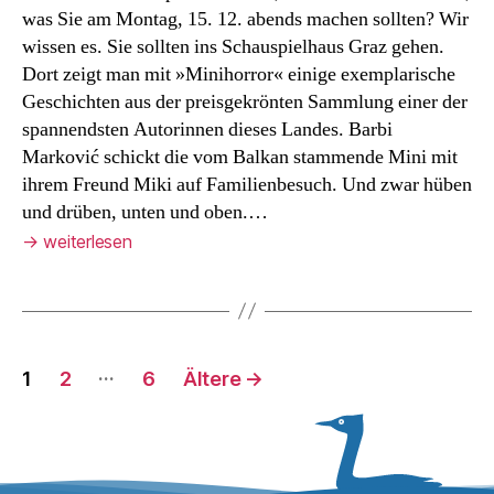
was Sie am Montag, 15. 12. abends machen sollten? Wir
wissen es. Sie sollten ins Schauspielhaus Graz gehen.
Dort zeigt man mit »Minihorror« einige exemplarische
Geschichten aus der preisgekrönten Sammlung einer der
spannendsten Autorinnen dieses Landes. Barbi
Marković schickt die vom Balkan stammende Mini mit
ihrem Freund Miki auf Familienbesuch. Und zwar hüben
und drüben, unten und oben.…
→
weiterlesen
Seitennummerierung
…
1
2
6
Ältere
→
der
Beiträge