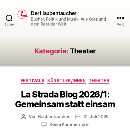
Der Haubentaucher
Bücher, Politik und Musik. Aus Graz und
dem Rest der Welt.
Suche
Menü
Kategorie:
Theater
Kategorien
FESTIVALS
KÜNSTLER/INNEN
THEATER
La Strada Blog 2026/1:
Gemeinsam statt einsam
Von
Haubentaucher
31. Juli 2026
Beitragsautor
Veröffentlichungsdatum
zu
Keine Kommentare