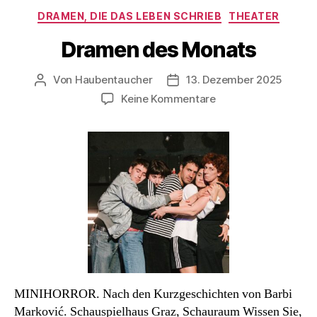
Kategorien
DRAMEN, DIE DAS LEBEN SCHRIEB
THEATER
Dramen des Monats
Von
Haubentaucher
13. Dezember 2025
Beitragsautor
Veröffentlichungsdatum
zu
Keine Kommentare
Dramen
des
Monats
MINIHORROR. Nach den Kurzgeschichten von Barbi
Marković. Schauspielhaus Graz, Schauraum Wissen Sie,