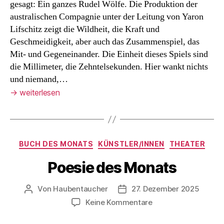
gesagt: Ein ganzes Rudel Wölfe. Die Produktion der
australischen Compagnie unter der Leitung von Yaron
Lifschitz zeigt die Wildheit, die Kraft und
Geschmeidigkeit, aber auch das Zusammenspiel, das
Mit- und Gegeneinander. Die Einheit dieses Spiels sind
die Millimeter, die Zehntelsekunden. Hier wankt nichts
und niemand,…
→
weiterlesen
Kategorien
BUCH DES MONATS
KÜNSTLER/INNEN
THEATER
Poesie des Monats
Von
Haubentaucher
27. Dezember 2025
Beitragsautor
Veröffentlichungsdatum
zu
Keine Kommentare
Poesie
des