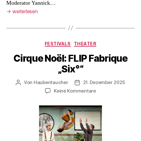
Moderator Yannick…
→
weiterlesen
Kategorien
FESTIVALS
THEATER
Cirque Noël: FLIP Fabrique
„Six°“
Von
Haubentaucher
21. Dezember 2025
Beitragsautor
Veröffentlichungsdatum
zu
Keine Kommentare
Cirque
Noël:
FLIP
Fabrique
„Six°“