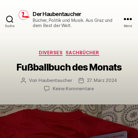
Der Haubentaucher
Bücher, Politik und Musik. Aus Graz und
dem Rest der Welt.
Suche
Menü
Kategorien
DIVERSES
SACHBÜCHER
Fußballbuch des Monats
Von
Haubentaucher
27. März 2024
Beitragsautor
Veröffentlichungsdatum
zu
Keine Kommentare
Fußballbuch
des
Monats