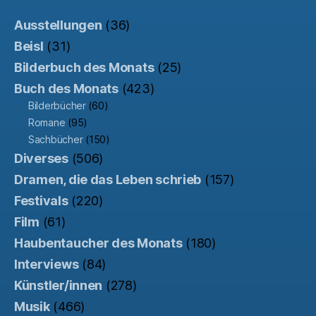
Ausstellungen
(36)
Beisl
(31)
Bilderbuch des Monats
(25)
Buch des Monats
(423)
Bilderbücher
(60)
Romane
(95)
Sachbücher
(150)
Diverses
(506)
Dramen, die das Leben schrieb
(157)
Festivals
(220)
Film
(61)
Haubentaucher des Monats
(180)
Interviews
(84)
Künstler/innen
(278)
Musik
(466)