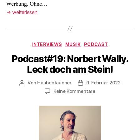
Werbung. Ohne…
→
weiterlesen
Kategorien
INTERVIEWS
MUSIK
PODCAST
Podcast#19: Norbert Wally.
Leck doch am Stein!
Von
Haubentaucher
9. Februar 2022
Beitragsautor
Veröffentlichungsdatum
zu
Keine Kommentare
Podcast#19:
Norbert
Wally.
Leck
doch
am
Stein!