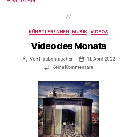
→
weiterlesen
Kategorien
KÜNSTLER/INNEN
MUSIK
VIDEOS
Video des Monats
Von
Haubentaucher
11. April 2022
Beitragsautor
Veröffentlichungsdatum
zu
Keine Kommentare
Video
des
Monats