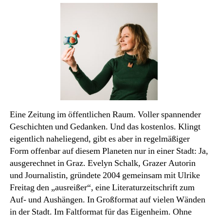
Evelyn
Schalk.
Auf
der
Mauer
lauern
die
Gedanken.
Eine Zeitung im öffentlichen Raum. Voller spannender
Geschichten und Gedanken. Und das kostenlos. Klingt
eigentlich naheliegend, gibt es aber in regelmäßiger
Form offenbar auf diesem Planeten nur in einer Stadt: Ja,
ausgerechnet in Graz. Evelyn Schalk, Grazer Autorin
und Journalistin, gründete 2004 gemeinsam mit Ulrike
Freitag den „ausreißer“, eine Literaturzeitschrift zum
Auf- und Aushängen. In Großformat auf vielen Wänden
in der Stadt. Im Faltformat für das Eigenheim. Ohne