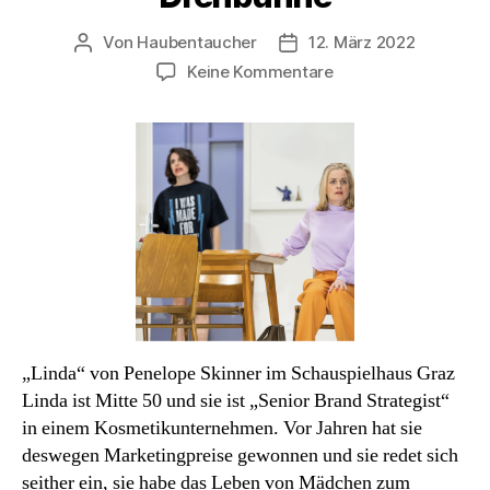
Von
Haubentaucher
12. März 2022
Beitragsautor
Veröffentlichungsdatum
zu
Keine Kommentare
Haubentauchers
Theaterwochen
/
Teil
2:
Unsichtbar
auf
der
Drehbühne
„Linda“ von Penelope Skinner im Schauspielhaus Graz
Linda ist Mitte 50 und sie ist „Senior Brand Strategist“
in einem Kosmetikunternehmen. Vor Jahren hat sie
deswegen Marketingpreise gewonnen und sie redet sich
seither ein, sie habe das Leben von Mädchen zum