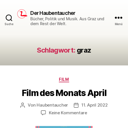
Der Haubentaucher
Bücher, Politik und Musik. Aus Graz und
dem Rest der Welt.
Suche
Menü
Schlagwort:
graz
Kategorien
FILM
Film des Monats April
Von
Haubentaucher
11. April 2022
Beitragsautor
Veröffentlichungsdatum
zu
Keine Kommentare
Film
des