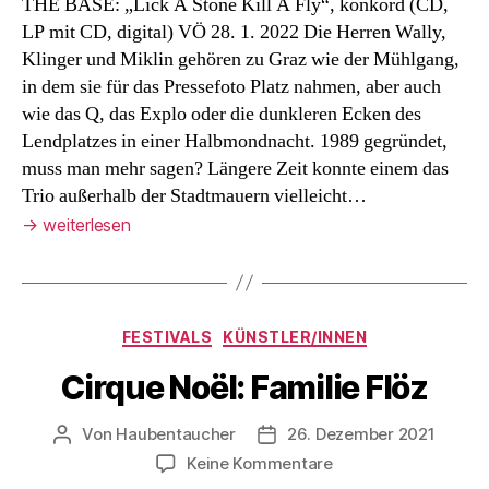
THE BASE: „Lick A Stone Kill A Fly“, konkord (CD,
LP mit CD, digital) VÖ 28. 1. 2022 Die Herren Wally,
Klinger und Miklin gehören zu Graz wie der Mühlgang,
in dem sie für das Pressefoto Platz nahmen, aber auch
wie das Q, das Explo oder die dunkleren Ecken des
Lendplatzes in einer Halbmondnacht. 1989 gegründet,
muss man mehr sagen? Längere Zeit konnte einem das
Trio außerhalb der Stadtmauern vielleicht…
→
weiterlesen
Kategorien
FESTIVALS
KÜNSTLER/INNEN
Cirque Noël: Familie Flöz
Von
Haubentaucher
26. Dezember 2021
Beitragsautor
Veröffentlichungsdatum
zu
Keine Kommentare
Cirque