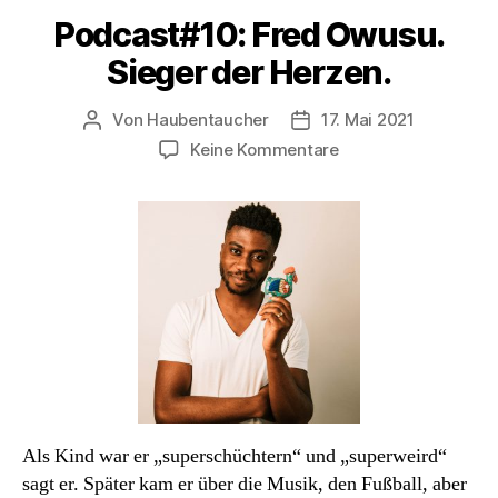
Podcast#10: Fred Owusu.
Sieger der Herzen.
Von
Haubentaucher
17. Mai 2021
Beitragsautor
Veröffentlichungsdatum
zu
Keine Kommentare
Podcast#10:
Fred
Owusu.
Sieger
der
Herzen.
Als Kind war er „superschüchtern“ und „superweird“
sagt er. Später kam er über die Musik, den Fußball, aber