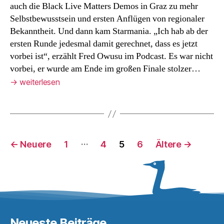
auch die Black Live Matters Demos in Graz zu mehr
Selbstbewusstsein und ersten Anflügen von regionaler
Bekanntheit. Und dann kam Starmania. „Ich hab ab der
ersten Runde jedesmal damit gerechnet, dass es jetzt
vorbei ist“, erzählt Fred Owusu im Podcast. Es war nicht
vorbei, er wurde am Ende im großen Finale stolzer…
→
weiterlesen
Seitennummerierung
…
←
Neuere
1
4
5
6
Ältere
→
der
Beiträge
Neueste Beiträge