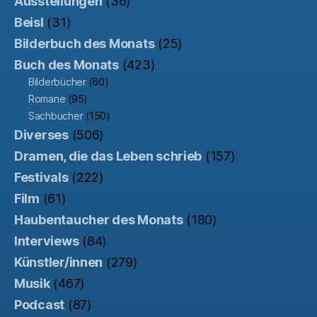
Ausstellungen
(36)
Beisl
(31)
Bilderbuch des Monats
(25)
Buch des Monats
(423)
Bilderbücher
(60)
Romane
(95)
Sachbücher
(150)
Diverses
(506)
Dramen, die das Leben schrieb
(157)
Festivals
(222)
Film
(61)
Haubentaucher des Monats
(180)
Interviews
(84)
Künstler/innen
(279)
Musik
(467)
Podcast
(87)