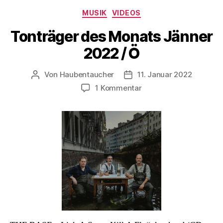
Kategorien
MUSIK
VIDEOS
Tonträger des Monats Jänner
2022 / Ö
Von
Haubentaucher
11. Januar 2022
Beitragsautor
Veröffentlichungsdatum
zu
1 Kommentar
Tonträger
des
Monats
Jänner
2022
/
Ö