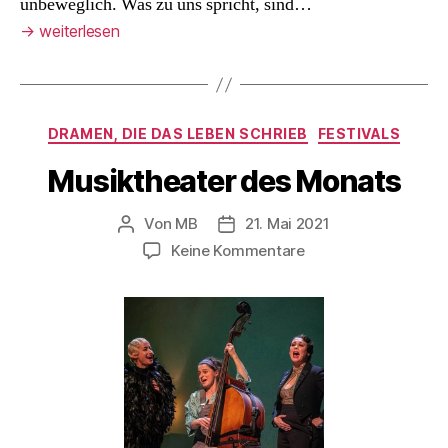
unbeweglich. Was zu uns spricht, sind…
→
weiterlesen
Kategorien
DRAMEN, DIE DAS LEBEN SCHRIEB
FESTIVALS
Musiktheater des Monats
Von
MB
21. Mai 2021
Beitragsautor
Veröffentlichungsdatum
zu
Keine Kommentare
Musiktheater
des
Monats