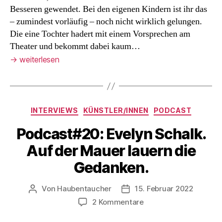
Besseren gewendet. Bei den eigenen Kindern ist ihr das
– zumindest vorläufig – noch nicht wirklich gelungen.
Die eine Tochter hadert mit einem Vorsprechen am
Theater und bekommt dabei kaum…
→
weiterlesen
Kategorien
INTERVIEWS
KÜNSTLER/INNEN
PODCAST
Podcast#20: Evelyn Schalk.
Auf der Mauer lauern die
Gedanken.
Von
Haubentaucher
15. Februar 2022
Beitragsautor
Veröffentlichungsdatum
zu
2 Kommentare
Podcast#20: