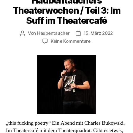
Haubentauchers
Theaterwochen / Teil 3: Im
Suff im Theatercafé
Von
Haubentaucher
15. März 2022
Beitragsautor
Veröffentlichungsdatum
zu
Keine Kommentare
Haubentauchers
Theaterwochen
/
Teil
3:
Im
Suff
im
Theatercafé
„this fucking poetry“ Ein Abend mit Charles Bukowski.
Im Theatercafé mit dem Theaterquadrat. Gibt es etwas,