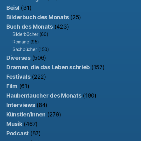
Beisl
(31)
Bilderbuch des Monats
(25)
Buch des Monats
(423)
Bilderbücher
(60)
Romane
(95)
Sachbücher
(150)
Diverses
(506)
Dramen, die das Leben schrieb
(157)
Festivals
(222)
Film
(61)
Haubentaucher des Monats
(180)
Interviews
(84)
Künstler/innen
(279)
Musik
(467)
Podcast
(87)