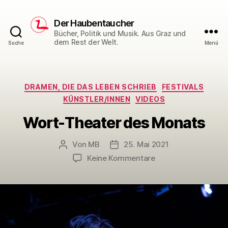
Der Haubentaucher
Bücher, Politik und Musik. Aus Graz und
dem Rest der Welt.
Suche
Menü
Kategorien
DRAMEN, DIE DAS LEBEN SCHRIEB
FESTIVALS
KÜNSTLER/INNEN
VIDEOS
Wort-Theater des Monats
Von
MB
25. Mai 2021
Beitragsautor
Veröffentlichungsdatum
zu
Keine Kommentare
Wort-
Theater
des
Monats