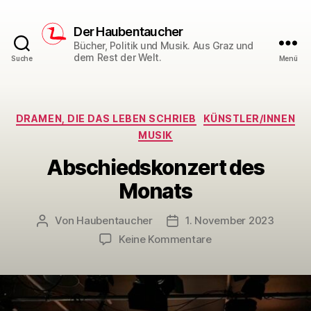
Der Haubentaucher
Bücher, Politik und Musik. Aus Graz und
dem Rest der Welt.
Suche
Menü
Kategorien
DRAMEN, DIE DAS LEBEN SCHRIEB
KÜNSTLER/INNEN
MUSIK
Abschiedskonzert des
Monats
Von
Haubentaucher
1. November 2023
Beitragsautor
Veröffentlichungsdatum
zu
Keine Kommentare
Abschiedskonzert
des
Monats