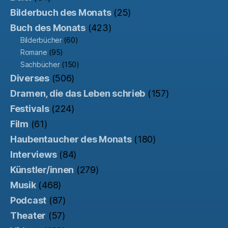
Bilderbuch des Monats
(25)
Buch des Monats
(423)
Bilderbücher
(60)
Romane
(95)
Sachbücher
(150)
Diverses
(506)
Dramen, die das Leben schrieb
(157)
Festivals
(224)
Film
(61)
Haubentaucher des Monats
(180)
Interviews
(84)
Künstler/innen
(279)
Musik
(468)
Podcast
(87)
Theater
(57)