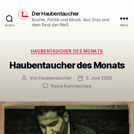
Der Haubentaucher
Bücher, Politik und Musik. Aus Graz und
dem Rest der Welt.
Suche
Menü
Kategorien
HAUBENTAUCHER DES MONATS
Haubentaucher des Monats
Von
Haubentaucher
5. Juni 2020
Beitragsautor
Veröffentlichungsdatum
zu
Keine Kommentare
Haubentaucher
des
Monats