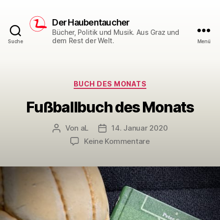
Der Haubentaucher
Bücher, Politik und Musik. Aus Graz und
dem Rest der Welt.
Suche
Menü
Kategorien
BUCH DES MONATS
Fußballbuch des Monats
Von
aL
14. Januar 2020
Beitragsautor
Veröffentlichungsdatum
zu
Keine Kommentare
Fußballbuch
des
Monats