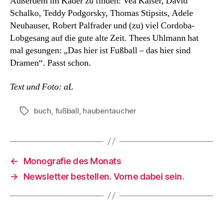
Außerdem im Kader zu finden: Vea Kaiser, David
Schalko, Teddy Podgorsky, Thomas Stipsits, Adele
Neuhauser, Robert Palfrader und (zu) viel Cordoba-
Lobgesang auf die gute alte Zeit. Thees Uhlmann hat
mal gesungen: „Das hier ist Fußball – das hier sind
Dramen“. Passt schon.
Text und Foto: aL
buch
,
fußball
,
haubentaucher
Schlagwörter
←
Monografie des Monats
→
Newsletter bestellen. Vorne dabei sein.