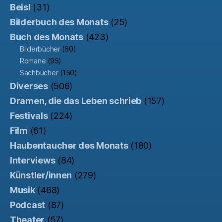
Beisl
(31)
Bilderbuch des Monats
(25)
Buch des Monats
(423)
Bilderbücher
(60)
Romane
(95)
Sachbücher
(150)
Diverses
(506)
Dramen, die das Leben schrieb
(157)
Festivals
(224)
Film
(61)
Haubentaucher des Monats
(180)
Interviews
(84)
Künstler/innen
(279)
Musik
(468)
Podcast
(87)
Theater
(57)