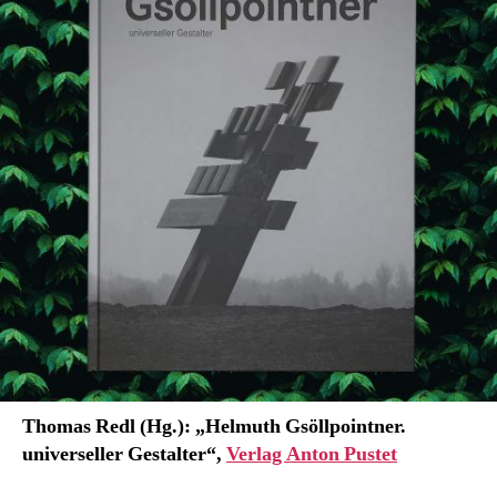
Thomas Redl (Hg.): „Helmuth Gsöllpointner.
universeller Gestalter“,
Verlag Anton Pustet