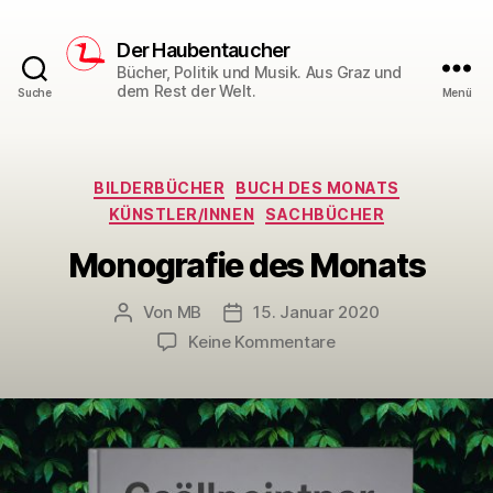
Der Haubentaucher
Bücher, Politik und Musik. Aus Graz und
dem Rest der Welt.
Suche
Menü
Kategorien
BILDERBÜCHER
BUCH DES MONATS
KÜNSTLER/INNEN
SACHBÜCHER
Monografie des Monats
Von
MB
15. Januar 2020
Beitragsautor
Veröffentlichungsdatum
zu
Keine Kommentare
Monografie
des
Monats