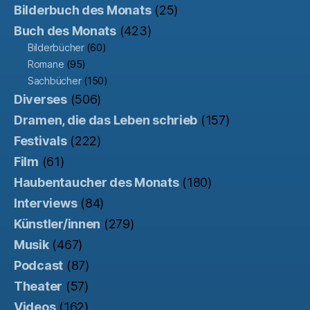
Bilderbuch des Monats
(25)
Buch des Monats
(423)
Bilderbücher
(60)
Romane
(95)
Sachbücher
(150)
Diverses
(506)
Dramen, die das Leben schrieb
(157)
Festivals
(222)
Film
(61)
Haubentaucher des Monats
(180)
Interviews
(84)
Künstler/innen
(279)
Musik
(467)
Podcast
(87)
Theater
(57)
Videos
(162)