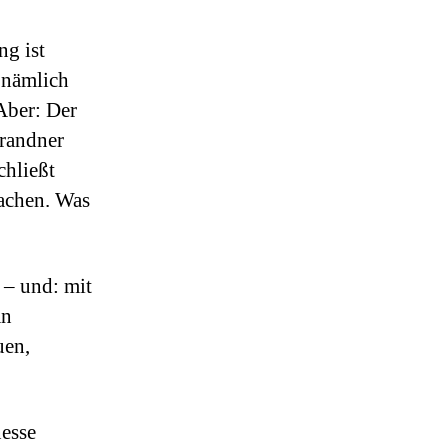
ng ist
t nämlich
Aber: Der
Brandner
chließt
machen. Was
 – und: mit
an
uen,
nesse