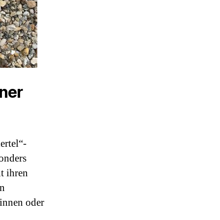
ner
ertel“-
sonders
t ihren
en
innen oder