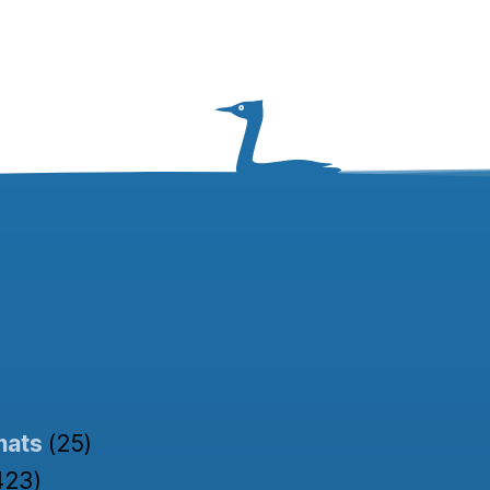
nats
(25)
423)