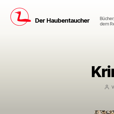
Bücher,
Der Haubentaucher
dem Re
Kri
Bei