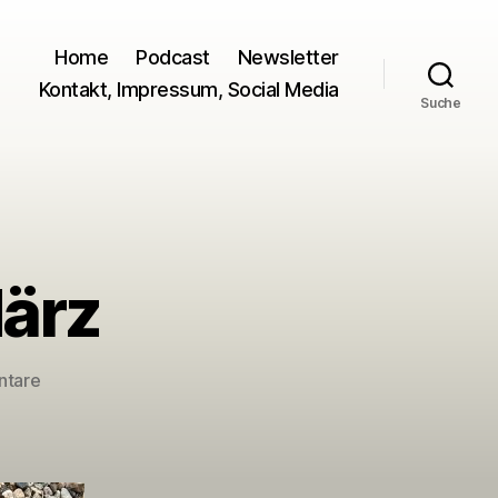
Home
Podcast
Newsletter
Kontakt, Impressum, Social Media
Suche
März
zu
ntare
Krimi
des
Monats
März