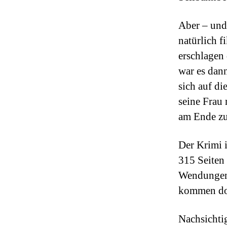
Aber – und
natürlich f
erschlagen
war es dann
sich auf di
seine Frau
am Ende z
Der Krimi i
315 Seiten 
Wendungen 
kommen doc
Nachsichti