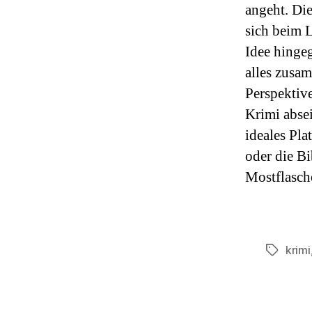
angeht. Di
sich beim L
Idee hinge
alles zusa
Perspektiv
Krimi abse
ideales Pla
oder die Bi
Mostflasch
krimi
Schlagwö