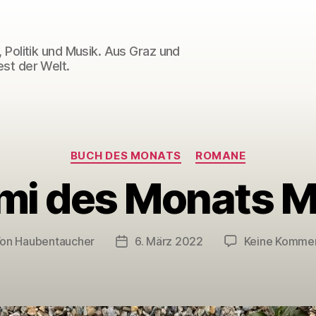
 Politik und Musik. Aus Graz und
st der Welt.
Kategorien
BUCH DES MONATS
ROMANE
mi des Monats 
Von
Haubentaucher
6. März 2022
Keine Komme
tragsautor
Veröffentlichungsdatum