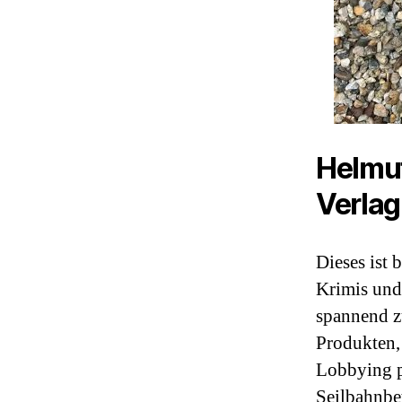
Helmut
Verla
Dieses ist 
Krimis und
spannend z
Produkten,
Lobbying p
Seilbahnbe