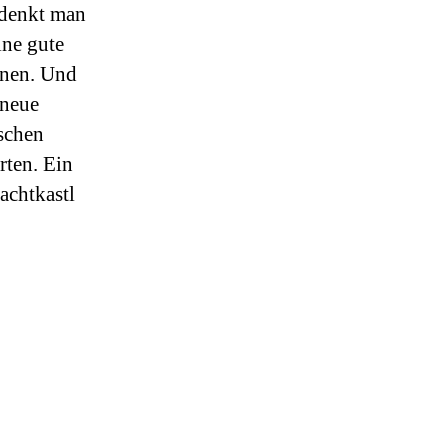
 denkt man
ine gute
onen. Und
 neue
schen
rten. Ein
achtkastl