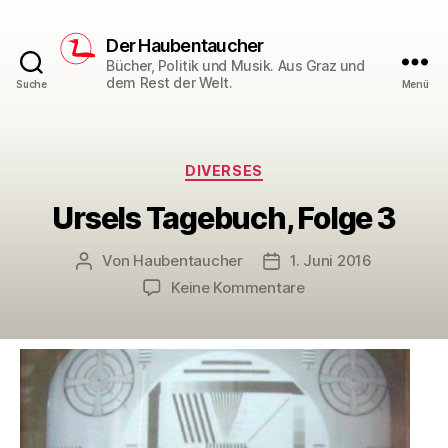
Der Haubentaucher
Bücher, Politik und Musik. Aus Graz und
dem Rest der Welt.
Suche
Menü
Kategorien
DIVERSES
Ursels Tagebuch, Folge 3
Von
Haubentaucher
1. Juni 2016
Beitragsautor
Veröffentlichungsdatum
zu
Keine Kommentare
Ursels
Tagebuch,
Folge
3