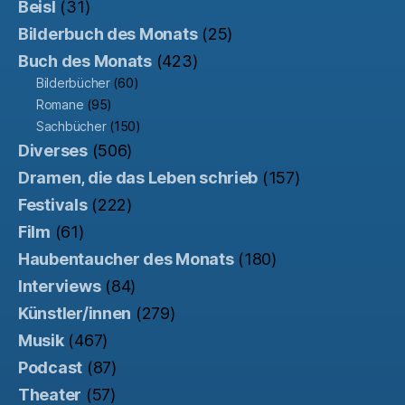
Beisl
(31)
Bilderbuch des Monats
(25)
Buch des Monats
(423)
Bilderbücher
(60)
Romane
(95)
Sachbücher
(150)
Diverses
(506)
Dramen, die das Leben schrieb
(157)
Festivals
(222)
Film
(61)
Haubentaucher des Monats
(180)
Interviews
(84)
Künstler/innen
(279)
Musik
(467)
Podcast
(87)
Theater
(57)