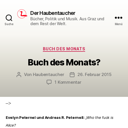
Der Haubentaucher
Bücher, Politik und Musik. Aus Graz und
dem Rest der Welt.
Suche
Menü
Kategorien
BUCH DES MONATS
Buch des Monats?
Von
Haubentaucher
26. Februar 2015
Beitragsautor
Veröffentlichungsdatum
zu
1 Kommentar
Buch
des
Monats?
–>
Evelyn Peternel und Andreas R. Peternell:
„Who the fuck is
Alice?