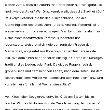
bloßen Zufall, dass die Autorin fast (aber eben nur fast) genau so
heißt wie der Autor? Wer Graz kennt, weiß, dass die Stadt ein Dorf
ist. Evelyn Peternel, die für den Kurier schreibt, und der
Marketingleiter des steirischen herbsts, Andreas Peternell, sind
weder verwandt noch verschwägert. Man kennt sich einfach so.
Gemeinsam beantworten Peternel(l) jedenfalls und
lobenswerterweise endlich viele der zentralen Fragen der
Menschheit, abgeleitet aus Popsongs der letzten Jahrzehnte,
inklusive dem einen oder anderen Ausflug in Genres wie Schlager,
traditionelles Liedgut oder Punk. Da gibt es Fragen nach der
großen Liebe und dem richtigen Leben, nach dem Guten und dem
Bösen, nach dem Mörder von Bambi und dem nächsten Tanz. Und
vor allem ein für alle mal: Wer ist diese Alice?
Von Kitsch über Neugierde, lustvoller Kritik am System bis zu
blanker Wut reicht die emotionale Grundstimmung der Fragen. Zu
den Original-Interpreten gehören Stars wie Zarah Leander, The