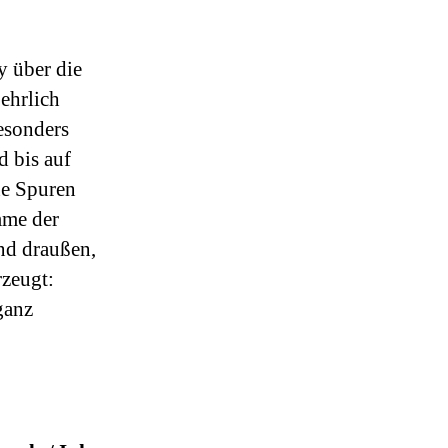
y über die
ehrlich
esonders
d bis auf
ne Spuren
mme der
ind draußen,
rzeugt:
ganz