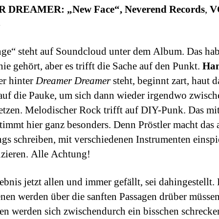
 DREAMER: „
New Face“, Neverend Records
,
V
4
ge“ steht auf Soundcloud unter dem Album. Das hab
ie gehört, aber es trifft die Sache auf den Punkt.
Han
der hinter
Dreamer Dreamer
steht, beginnt zart, haut 
 auf die Pauke, um sich dann wieder irgendwo zwische
setzen. Melodischer Rock trifft auf DIY-Punk. Das mi
timmt hier ganz besonders. Denn Pröstler macht das a
ngs schreiben, mit verschiedenen Instrumenten einsp
zieren. Alle Achtung!
bnis jetzt allen und immer gefällt, sei dahingestellt.
enen werden über die sanften Passagen drüber müssen
en werden sich zwischendurch ein bisschen schrecke