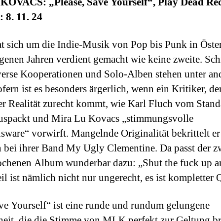
OVACS: „Please, Save Yourself“, Play Dead Rec
 8. 11. 24
at sich um die Indie-Musik von Pop bis Punk in Öster
genen Jahren verdient gemacht wie keine zweite. Sch
erse Kooperationen und Solo-Alben stehen unter an
fern ist es besonders ärgerlich, wenn ein Kritiker, de
er Realität zurecht kommt, wie Karl Fluch vom Stand
uspackt und Mira Lu Kovacs „stimmungsvolle
ware“ vorwirft. Mangelnde Originalität bekrittelt e
h bei ihrer Band My Ugly Clementine. Da passt der z
chenen Album wunderbar dazu: „Shut the fuck up an
il ist nämlich nicht nur ungerecht, es ist kompletter 
ave Yourself“ ist eine runde und rundum gelungene
eit, die die Stimme von MLK perfekt zur Geltung bri