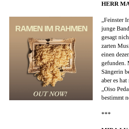
HERR MAR
„Feinster I
junge Band
gesagt nic
zarten Musi
einen deze
gefunden. 
Sängerin be
aber es ha
„Oiso Peda
bestimmt n
***