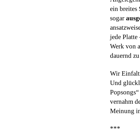
ein breite
sogar
ausg
ansatzweise
jede Platte
Werk von an
dauernd zu
Wir Einfalt
Und glückl
Popsongs“ 
vernahm der
Meinung i
***