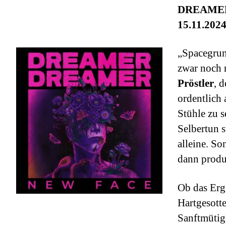
DREAMER
15.11.202
„Spacegrun
zwar noch n
Pröstler
, 
ordentlich
Stühle zu 
Selbertun s
alleine. So
dann produ
Ob das Erge
Hartgesott
Sanftmütig