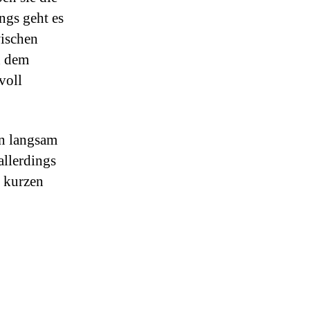
ngs geht es
wischen
h dem
voll
ön langsam
allerdings
h kurzen