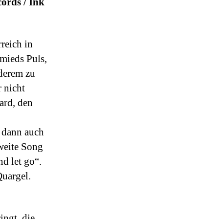
ords / Ink
reich in
mieds Puls,
derem zu
r nicht
ard, den
r dann auch
weite Song
d let go“.
Quargel.
ngt, die