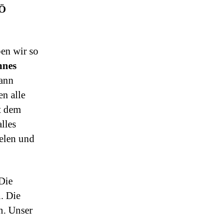
Ö
en wir so
nes
dann
n alle
t dem
lles
ielen und
 Die
. Die
n. Unser