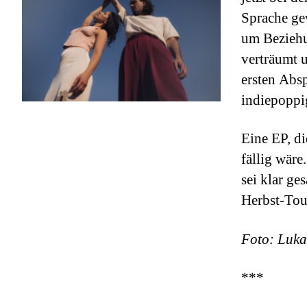
Sprache gew
um Beziehu
verträumt 
ersten Absp
indiepoppi
Eine EP, di
fällig wäre
sei klar ge
Herbst-Tour
Foto: Luka
***