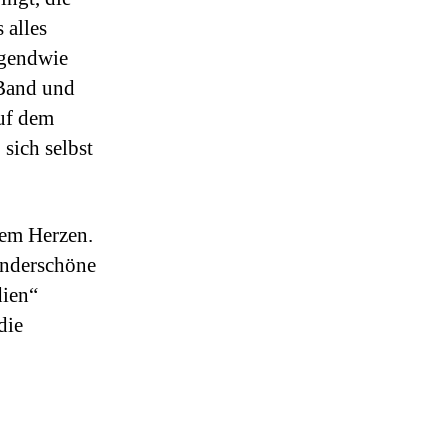
 alles
irgendwie
 Band und
auf dem
 sich selbst
zem Herzen.
underschöne
dien“
die