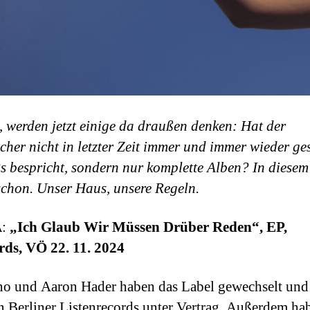
, werden jetzt einige da draußen denken: Hat der
her nicht in letzter Zeit immer und immer wieder ge
Ps bespricht, sondern nur komplette Alben? In diese
schon. Unser Haus, unsere Regeln.
A
:
„Ich Glaub Wir Müssen Drüber Reden“, EP,
rds, VÖ 22. 11. 2024
no und Aaron Hader haben das Label gewechselt und
en Berliner Listenrecords unter Vertrag. Außerdem hab