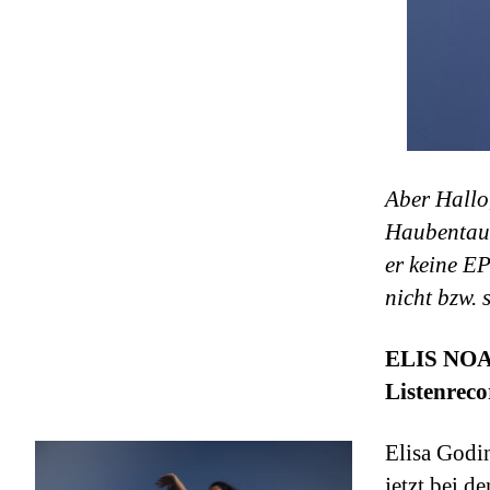
Aber Hallo
Haubentauc
er keine E
nicht bzw. 
ELIS NO
Listenreco
Elisa Godi
jetzt bei d