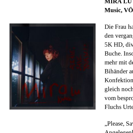
MIRA LU K
Music, VÖ:
Die Frau h
den vergan
5K HD, div
Buche. Inso
mehr mit d
Bihänder a
Konfektions
gleich noc
vom bespro
Fluchs Urte
„Please, S
Angelegenh