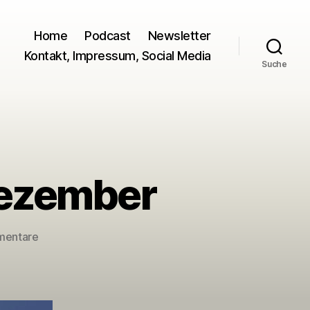
Home
Podcast
Newsletter
Kontakt, Impressum, Social Media
Suche
Dezember
zu
mentare
Tonträger
des
Monats
Dezember