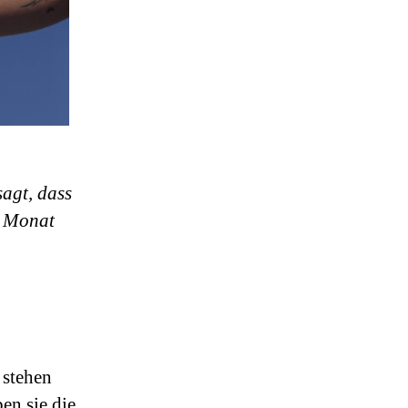
sagt, dass
m Monat
 stehen
en sie die