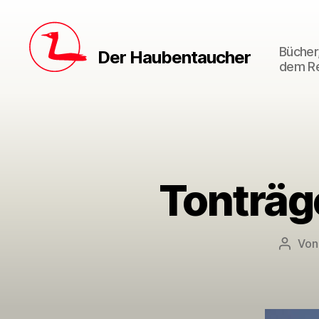
Bücher,
Der Haubentaucher
dem Re
Tonträg
Vo
Beitra