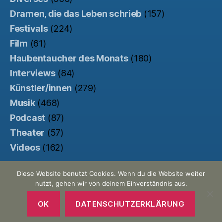
Dramen, die das Leben schrieb
(157)
Festivals
(224)
Film
(61)
Haubentaucher des Monats
(180)
Interviews
(84)
Künstler/innen
(279)
Musik
(468)
Podcast
(87)
Theater
(57)
Videos
(162)
Diese Website benutzt Cookies. Wenn du die Website weiter
nutzt, gehen wir von deinem Einverständnis aus.
© 2026
Der Haubentaucher
Nach oben
↑
Made with ♥ by
Pretty Commercial
/
OK
DATENSCHUTZERKLÄRUNG
Unterstützt von der
Kinowebsite Uncut