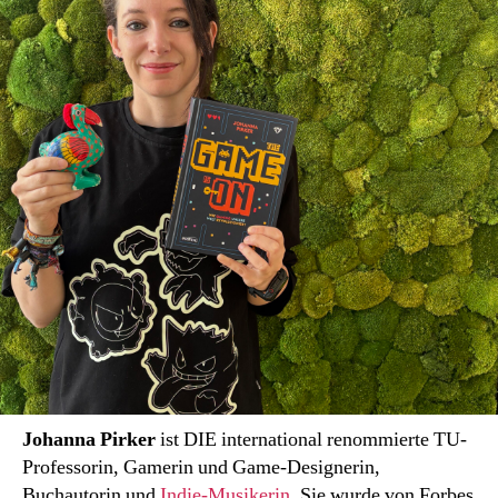
des
Lebens.
Johanna Pirker
ist DIE international renommierte TU-
Professorin, Gamerin und Game-Designerin,
Buchautorin und
Indie-Musikerin
. Sie wurde von Forbes