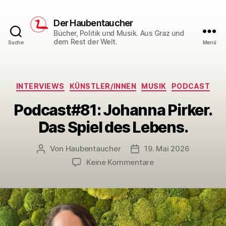
Der Haubentaucher
Bücher, Politik und Musik. Aus Graz und
dem Rest der Welt.
Suche
Menü
Kategorien
INTERVIEWS
KÜNSTLER/INNEN
MUSIK
PODCAST
Podcast#81: Johanna Pirker.
Das Spiel des Lebens.
Von
Haubentaucher
19. Mai 2026
Beitragsautor
Veröffentlichungsdatum
zu
Keine Kommentare
Podcast#81:
Johanna
Pirker.
Das
Spiel