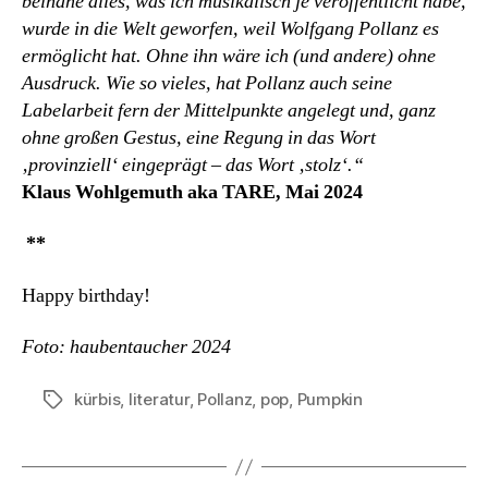
beinahe alles, was ich musikalisch je veröffentlicht habe,
wurde in die Welt geworfen, weil Wolfgang Pollanz es
ermöglicht hat. Ohne ihn wäre ich (und andere) ohne
Ausdruck. Wie so vieles, hat Pollanz auch seine
Labelarbeit fern der Mittelpunkte angelegt und, ganz
ohne großen Gestus, eine Regung in das Wort
‚provinziell‘ eingeprägt – das Wort ‚stolz‘.“
Klaus Wohlgemuth aka TARE, Mai 2024
**
Happy birthday!
Foto: haubentaucher 2024
kürbis
,
literatur
,
Pollanz
,
pop
,
Pumpkin
Schlagwörter