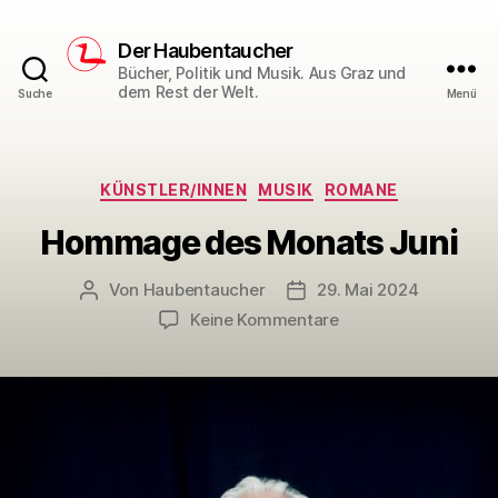
Der Haubentaucher
Bücher, Politik und Musik. Aus Graz und
dem Rest der Welt.
Suche
Menü
Kategorien
KÜNSTLER/INNEN
MUSIK
ROMANE
Hommage des Monats Juni
Von
Haubentaucher
29. Mai 2024
Beitragsautor
Veröffentlichungsdatum
zu
Keine Kommentare
Hommage
des
Monats
Juni