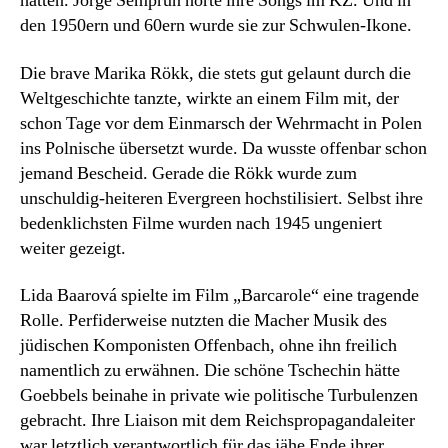
hätten. Jorge Semprun hörte ihre Songs im KZ. Und in
den 1950ern und 60ern wurde sie zur Schwulen-Ikone.
Die brave Marika Rökk, die stets gut gelaunt durch die
Weltgeschichte tanzte, wirkte an einem Film mit, der
schon Tage vor dem Einmarsch der Wehrmacht in Polen
ins Polnische übersetzt wurde. Da wusste offenbar schon
jemand Bescheid. Gerade die Rökk wurde zum
unschuldig-heiteren Evergreen hochstilisiert. Selbst ihre
bedenklichsten Filme wurden nach 1945 ungeniert
weiter gezeigt.
Lida Baarová spielte im Film „Barcarole“ eine tragende
Rolle. Perfiderweise nutzten die Macher Musik des
jüdischen Komponisten Offenbach, ohne ihn freilich
namentlich zu erwähnen. Die schöne Tschechin hätte
Goebbels beinahe in private wie politische Turbulenzen
gebracht. Ihre Liaison mit dem Reichspropagandaleiter
war letztlich verantwortlich für das jähe Ende ihrer