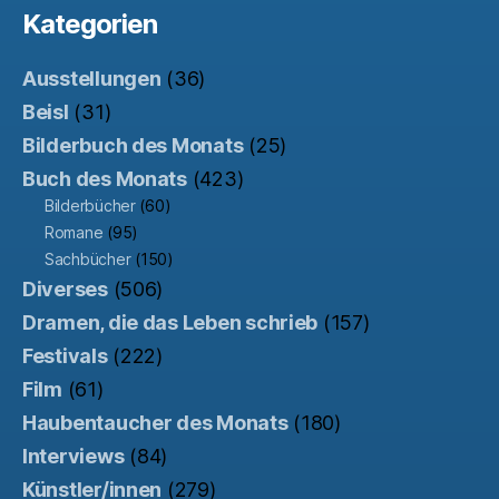
Kategorien
Ausstellungen
(36)
Beisl
(31)
Bilderbuch des Monats
(25)
Buch des Monats
(423)
Bilderbücher
(60)
Romane
(95)
Sachbücher
(150)
Diverses
(506)
Dramen, die das Leben schrieb
(157)
Festivals
(222)
Film
(61)
Haubentaucher des Monats
(180)
Interviews
(84)
Künstler/innen
(279)