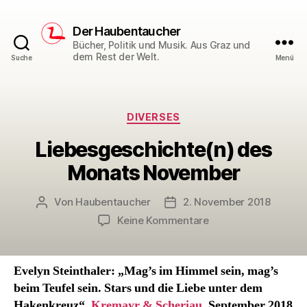
Der Haubentaucher
Bücher, Politik und Musik. Aus Graz und
dem Rest der Welt.
Suche
Menü
Kategorien
DIVERSES
Liebesgeschichte(n) des
Monats November
Von
Haubentaucher
2. November 2018
Beitragsautor
Veröffentlichungsdatum
zu
Keine Kommentare
Liebesgeschichte(n
des
Monats
Evelyn Steinthaler: „Mag’s im Himmel sein, mag’s
November
beim Teufel sein. Stars und die Liebe unter dem
Hakenkreuz“,
Kremayr & Scheriau
, September 2018