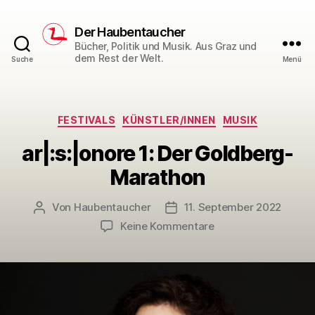
Der Haubentaucher
Bücher, Politik und Musik. Aus Graz und
dem Rest der Welt.
Suche
Menü
Kategorien
FESTIVALS
KÜNSTLER/INNEN
MUSIK
ar|:s:|onore 1: Der Goldberg-
Marathon
Von
Haubentaucher
11. September 2022
Beitragsautor
Veröffentlichungsdatum
zu
Keine Kommentare
ar|:s:|onore
1:
Der
Goldberg-
Marathon