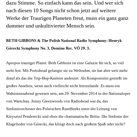
dazu Stimme. So einfach kann das sein. Und wer sich
nach diesen 10 Songs nicht schon jetzt auf weitere
Werke der Traurigen Planeten freut, muss ein ganz ganz
dummer und unkultivierter Mensch sein.
BETH GIBBONS & The Polish National Radio Symphony: Henryk
Górecki Symphony No. 3, Domino Rec. VÖ 29. 3.
Apropos trauriger Planet. Beth Gibbons ist eine Galaxie für sich, so viel
steht fest. Mit Portishead gelangte sie zu Weltruhm, sie hat aber weit mehr
drauf als das die Trip-Hop-Karriere andeutet. Als Komponistin genießt sie
großes Ansehen, wenn auch vielleicht nicht hierzulande. Es muss ein
Wahnsinnsabend gewesen sein, am 29. November 2014 in der Nationaloper
von Warschau. Jonny Greenwoods von Radiohead war da, das
Sinfonieorchester des Polnischen Rundfunks unter der Leitung von
Krzysztof Penderecki und eben die charismatische Britin. Die Sinfonie der
Klagelieder von Górecki, das klingt doch nach großem Spaß oder nicht?