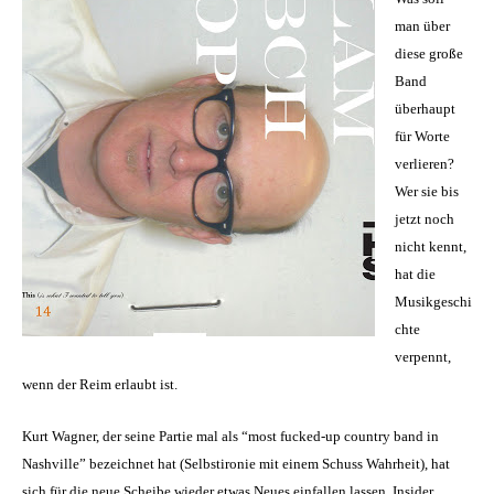
INT
man über
diese große
Band
überhaupt
für Worte
verlieren?
Wer sie bis
jetzt noch
nicht kennt,
hat die
Musikgeschi
chte
verpennt,
wenn der Reim erlaubt ist.
Kurt Wagner, der seine Partie mal als “most fucked-up country band in
Nashville” bezeichnet hat (Selbstironie mit einem Schuss Wahrheit), hat
sich für die neue Scheibe wieder etwas Neues einfallen lassen. Insider