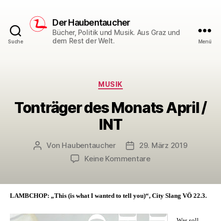
Der Haubentaucher
Bücher, Politik und Musik. Aus Graz und
dem Rest der Welt.
Suche
Menü
Kategorien
MUSIK
Tonträger des Monats April /
INT
Von
Haubentaucher
29. März 2019
Beitragsautor
Veröffentlichungsdatum
zu
Keine Kommentare
Tonträger
des
Monats
LAMBCHOP: „This (is what I wanted to tell you)“, City Slang VÖ 22.3.
April
/
Was soll