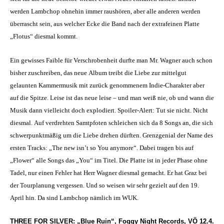
werden Lambchop ohnehin immer raushören, aber alle anderen werden
überrascht sein, aus welcher Ecke die Band nach der extrafeinen Platte
„Flotus“ diesmal kommt.
Ein gewisses Faible für Verschrobenheit durfte man Mr. Wagner auch schon
bisher zuschreiben, das neue Album treibt die Liebe zur mittelgut
gelaunten Kammermusik mit zurück genommenem Indie-Charakter aber
auf die Spitze. Leise ist das neue leise – und man weiß nie, ob und wann die
Musik dann vielleicht doch explodiert. Spoiler-Alert: Tut sie nicht. Nicht
diesmal. Auf verdrehten Samtpfoten schleichen sich da 8 Songs an, die sich
schwerpunktmäßig um die Liebe drehen dürften. Grenzgenial der Name des
ersten Tracks: „The new isn’t so You anymore“. Dabei tragen bis auf
„Flower“ alle Songs das „You“ im Titel. Die Platte ist in jeder Phase ohne
Tadel, nur einen Fehler hat Herr Wagner diesmal gemacht. Er hat Graz bei
der Tourplanung vergessen. Und so weisen wir sehr gezielt auf den 19.
April hin. Da sind Lambchop nämlich im WUK.
THREE FOR SILVER: „Blue Ruin“, Foggy Night Records, VÖ 12.4.