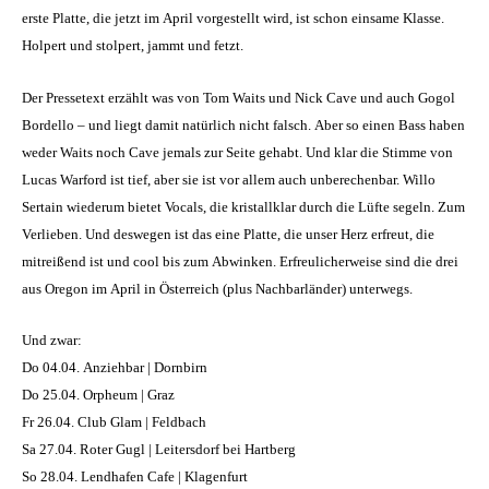
erste Platte, die jetzt im April vorgestellt wird, ist schon einsame Klasse.
Holpert und stolpert, jammt und fetzt.
Der Pressetext erzählt was von Tom Waits und Nick Cave und auch Gogol
Bordello – und liegt damit natürlich nicht falsch. Aber so einen Bass haben
weder Waits noch Cave jemals zur Seite gehabt. Und klar die Stimme von
Lucas Warford ist tief, aber sie ist vor allem auch unberechenbar. Willo
Sertain wiederum bietet Vocals, die kristallklar durch die Lüfte segeln. Zum
Verlieben. Und deswegen ist das eine Platte, die unser Herz erfreut, die
mitreißend ist und cool bis zum Abwinken. Erfreulicherweise sind die drei
aus Oregon im April in Österreich (plus Nachbarländer) unterwegs.
Und zwar:
Do 04.04. Anziehbar | Dornbirn
Do 25.04. Orpheum | Graz
Fr 26.04. Club Glam | Feldbach
Sa 27.04. Roter Gugl | Leitersdorf bei Hartberg
So 28.04. Lendhafen Cafe | Klagenfurt