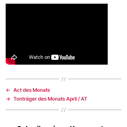
←
Act des Monats
→
Tonträger des Monats April / AT