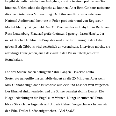
Es gibt sicherlich einfachere Aufgaben, als sich in einen polnischen Text
hineinzufühlen, ohne die Sprache zu können. Aber Beth Gibbons meisterte
dies nach intensiver Vorbereitung. Der Film zum Konzert wurde vom
National Audiovisual Institute in Polen produziert und von Regisseur
Michał Merczyński gedreht. Am 31. März wird er im Babylon in Berlin am
Rosa-Luxemburg-Platz auf großer Leinwand gezeigt. Jason Hazely, der
musikalische Direktor des Projektes wird eine Einführung in den Film
geben. Beth Gibbons wird persönlich anwesend sein. Interviews möchte sie
allerdings keine geben, auch das wird in den Presseunterlagen extra
festgehalten.
Die drei Stücke haben naturgemäß ihre Längen. Das erste Lento
–
Sostenuto tranquillo ma cantabile dauert an die 25 Minuten. Aber wenn
Mrs. Gibbons singt, dann ist sowieso alle Zeit und Last der Welt vergessen.
Der Himmel sinkt hernieder und die Sonne verneigt sich in Demut. Die
Klagelieder bringen die Engel zum Weinen. Klingt übertrieben? Dann
hören Sie sich das Ergebnis an! Und als kleinen Vorgeschmack haben wir
den Film-Trailer für Sie aufgetrieben. „Viel Spaß!“