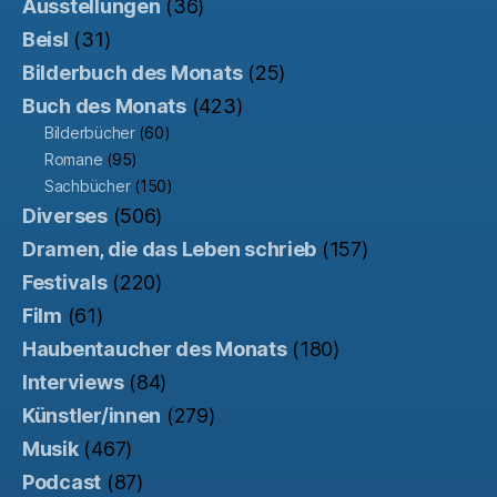
Ausstellungen
(36)
Beisl
(31)
Bilderbuch des Monats
(25)
Buch des Monats
(423)
Bilderbücher
(60)
Romane
(95)
Sachbücher
(150)
Diverses
(506)
Dramen, die das Leben schrieb
(157)
Festivals
(220)
Film
(61)
Haubentaucher des Monats
(180)
Interviews
(84)
Künstler/innen
(279)
Musik
(467)
Podcast
(87)