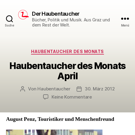
Der Haubentaucher
Bücher, Politik und Musik. Aus Graz und
dem Rest der Welt.
Suche
Menü
Kategorien
HAUBENTAUCHER DES MONATS
Haubentaucher des Monats
April
Von
Haubentaucher
30. März 2012
Beitragsautor
Veröffentlichungsdatum
zu
Keine Kommentare
Haubentaucher
des
Monats
August Penz, Touristiker und Menschenfreund
April