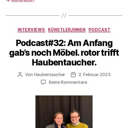
→
weiterlesen
Kategorien
INTERVIEWS
KÜNSTLER/INNEN
PODCAST
Podcast#32: Am Anfang
gab’s noch Möbel. rotor trifft
Haubentaucher.
Von
Haubentaucher
2. Februar 2023
Beitragsautor
Veröffentlichungsdatum
zu
Keine Kommentare
Podcast#32:
Am
Anfang
gab’s
noch
Möbel.
rotor