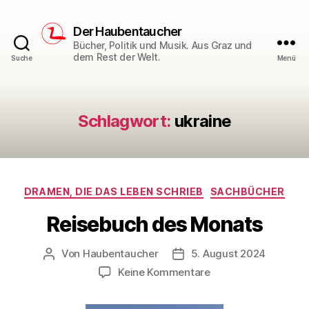
Der Haubentaucher
Bücher, Politik und Musik. Aus Graz und
dem Rest der Welt.
Suche
Menü
Schlagwort:
ukraine
Kategorien
DRAMEN, DIE DAS LEBEN SCHRIEB
SACHBÜCHER
Reisebuch des Monats
Von
Haubentaucher
5. August 2024
Beitragsautor
Veröffentlichungsdatum
zu
Keine Kommentare
Reisebuch
des