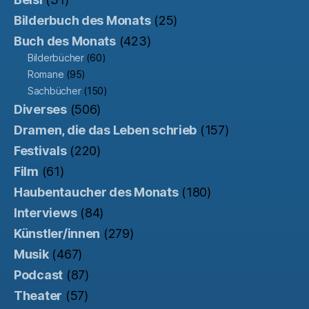
Bilderbuch des Monats
(25)
Buch des Monats
(423)
Bilderbücher
(60)
Romane
(95)
Sachbücher
(150)
Diverses
(506)
Dramen, die das Leben schrieb
(157)
Festivals
(220)
Film
(61)
Haubentaucher des Monats
(180)
Interviews
(84)
Künstler/innen
(279)
Musik
(467)
Podcast
(87)
Theater
(57)