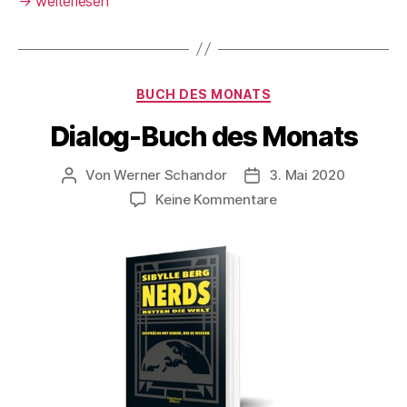
→
weiterlesen
Kategorien
BUCH DES MONATS
Dialog-Buch des Monats
Von
Werner Schandor
3. Mai 2020
Beitragsautor
Veröffentlichungsdatu
zu
Keine Kommentare
Dialog-
Buch
des
Monats