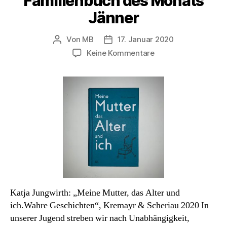
Familienbuch des Monats
Jänner
Von
MB
17. Januar 2020
Beitragsautor
Veröffentlichungsdatum
zu
Keine Kommentare
Familienbuch
des
Monats
Jänner
Katja Jungwirth: „Meine Mutter, das Alter und
ich.Wahre Geschichten“, Kremayr & Scheriau 2020 In
unserer Jugend streben wir nach Unabhängigkeit,