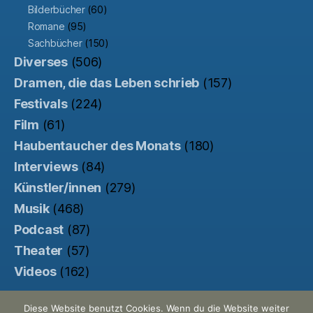
Bilderbücher
(60)
Romane
(95)
Sachbücher
(150)
Diverses
(506)
Dramen, die das Leben schrieb
(157)
Festivals
(224)
Film
(61)
Haubentaucher des Monats
(180)
Interviews
(84)
Künstler/innen
(279)
Musik
(468)
Podcast
(87)
Theater
(57)
Videos
(162)
Diese Website benutzt Cookies. Wenn du die Website weiter