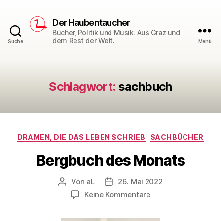
Der Haubentaucher
Bücher, Politik und Musik. Aus Graz und
dem Rest der Welt.
Suche
Menü
Schlagwort:
sachbuch
Kategorien
DRAMEN, DIE DAS LEBEN SCHRIEB
SACHBÜCHER
Bergbuch des Monats
Von
aL
26. Mai 2022
Beitragsautor
Veröffentlichungsdatum
zu
Keine Kommentare
Bergbuch
des