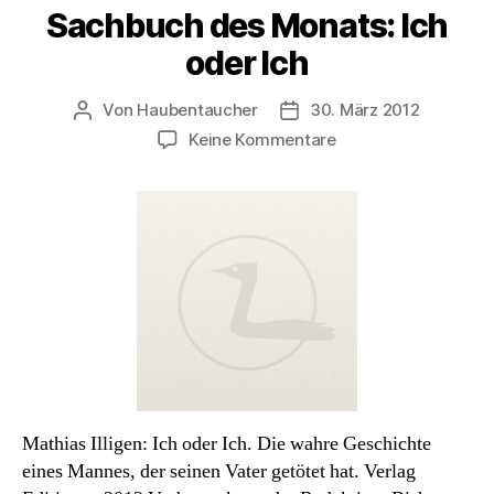
Sachbuch des Monats: Ich
oder Ich
Von
Haubentaucher
30. März 2012
Beitragsautor
Veröffentlichungsdatum
zu
Keine Kommentare
Sachbuch
des
Monats:
Ich
oder
Ich
Mathias Illigen: Ich oder Ich. Die wahre Geschichte
eines Mannes, der seinen Vater getötet hat. Verlag