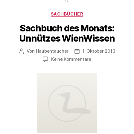
Kategorien
SACHBÜCHER
Sachbuch des Monats:
Unnützes WienWissen
Von
Haubentaucher
1. Oktober 2013
Beitragsautor
Veröffentlichungsdatum
zu
Keine Kommentare
Sachbuch
des
Monats:
Unnützes
WienWissen