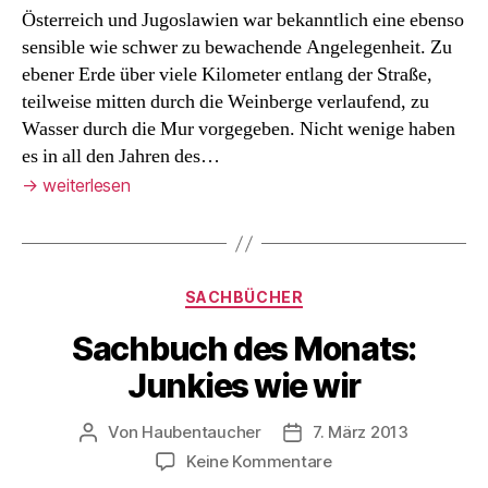
Österreich und Jugoslawien war bekanntlich eine ebenso
sensible wie schwer zu bewachende Angelegenheit. Zu
ebener Erde über viele Kilometer entlang der Straße,
teilweise mitten durch die Weinberge verlaufend, zu
Wasser durch die Mur vorgegeben. Nicht wenige haben
es in all den Jahren des…
→
weiterlesen
Kategorien
SACHBÜCHER
Sachbuch des Monats:
Junkies wie wir
Von
Haubentaucher
7. März 2013
Beitragsautor
Veröffentlichungsdatum
zu
Keine Kommentare
Sachbuch