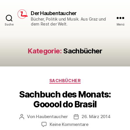
Der Haubentaucher
Bücher, Politik und Musik. Aus Graz und
dem Rest der Welt.
Suche
Menü
Kategorie:
Sachbücher
Kategorien
SACHBÜCHER
Sachbuch des Monats:
Gooool do Brasil
Von
Haubentaucher
26. März 2014
Beitragsautor
Veröffentlichungsdatum
zu
Keine Kommentare