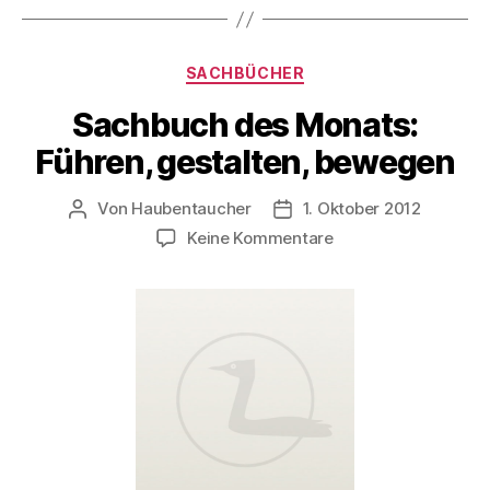
Kategorien
SACHBÜCHER
Sachbuch des Monats:
Führen, gestalten, bewegen
Von
Haubentaucher
1. Oktober 2012
Beitragsautor
Veröffentlichungsdatum
zu
Keine Kommentare
Sachbuch
des
Monats:
Führen,
gestalten,
bewegen