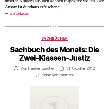
unseren Kindern ausüben können respektive wollen. Der
Ansatz ist durchaus erfrischend,…
→
weiterlesen
Kategorien
SACHBÜCHER
Sachbuch des Monats: Die
Zwei-Klassen-Justiz
Von
Haubentaucher
31. Oktober 2012
Beitragsautor
Veröffentlichungsdatum
zu
Keine Kommentare
Sachbuch
des
Monats:
Die
Zwei-
Klassen-