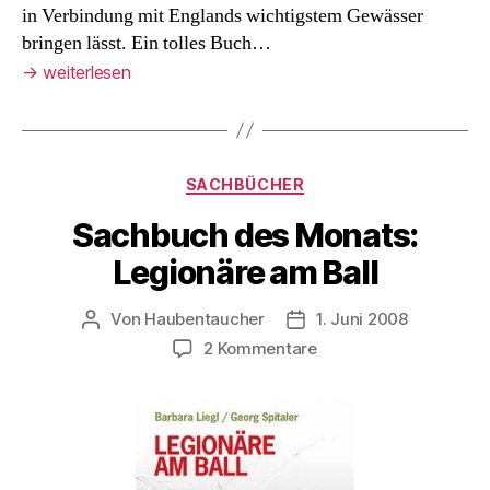
in Verbindung mit Englands wichtigstem Gewässer
bringen lässt. Ein tolles Buch…
→
weiterlesen
Kategorien
SACHBÜCHER
Sachbuch des Monats:
Legionäre am Ball
Von
Haubentaucher
1. Juni 2008
Beitragsautor
Veröffentlichungsdatum
zu
2 Kommentare
Sachbuch
des
Monats:
Legionäre
am