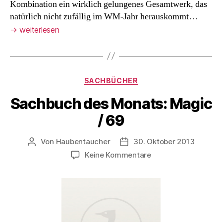
Kombination ein wirklich gelungenes Gesamtwerk, das
natürlich nicht zufällig im WM-Jahr herauskommt…
→
weiterlesen
Kategorien
SACHBÜCHER
Sachbuch des Monats: Magic
/ 69
Von
Haubentaucher
30. Oktober 2013
Beitragsautor
Veröffentlichungsdatum
zu
Keine Kommentare
Sachbuch
des
Monats:
Magic
/
69