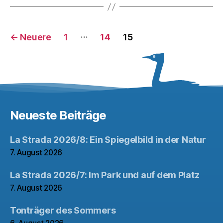
Seitennummerierung
…
←
Neuere
1
14
15
der
Beiträge
Neueste Beiträge
La Strada 2026/8: Ein Spiegelbild in der Natur
7. August 2026
La Strada 2026/7: Im Park und auf dem Platz
7. August 2026
Tonträger des Sommers