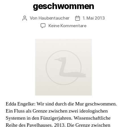
geschwommen
Von
Haubentaucher
1. Mai 2013
Beitragsautor
Veröffentlichungsdatum
zu
Keine Kommentare
Sachbuch
des
Monats:
Wir
sind
durch
die
Mur
geschwommen
Edda Engelke: Wir sind durch die Mur geschwommen.
Ein Fluss als Grenze zwischen zwei ideologischen
Systemen in den Fünzigerjahren. Wissenschaftliche
Reihe des Pavelhauses. 2013. Die Grenze zwischen