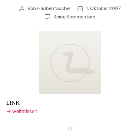
Von
Haubentaucher
1. Oktober 2007
Beitragsautor
Veröffentlichungsdatum
zu
Keine Kommentare
Galerie
des
Monats:
Die
Horrorhüllen
LINK
→
weiterlesen