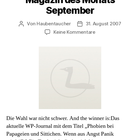
September
Von
Haubentaucher
31. August 2007
Beitragsautor
Veröffentlichungsdatum
zu
Keine Kommentare
Magazin
des
Monats
September
Die Wahl war nicht schwer. And the winner is:Das
aktuelle WP-Journal mit dem Titel „Phobien bei
Papageien und Sittichen. Wenn aus Angst Panik