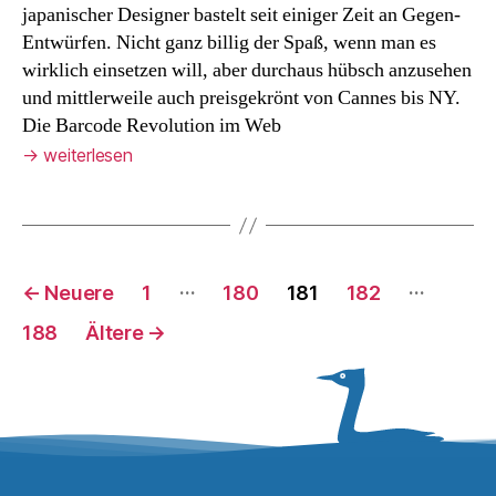
japanischer Designer bastelt seit einiger Zeit an Gegen-
Entwürfen. Nicht ganz billig der Spaß, wenn man es
wirklich einsetzen will, aber durchaus hübsch anzusehen
und mittlerweile auch preisgekrönt von Cannes bis NY.
Die Barcode Revolution im Web
→
weiterlesen
Seitennummerierung
…
…
←
Neuere
1
180
181
182
der
188
Ältere
→
Beiträge