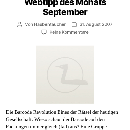
Webtipp des Monats
September
Von
Haubentaucher
31. August 2007
Beitragsautor
Veröffentlichungsdatum
zu
Keine Kommentare
Webtipp
des
Monats
September
Die Barcode Revolution Eines der Rätsel der heutigen
Gesellschaft: Wieso schaut der Barcode auf den
Packungen immer gleich (fad) aus? Eine Gruppe