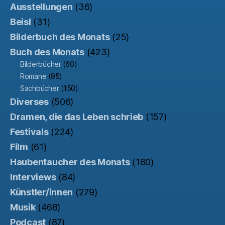
Ausstellungen
(36)
Beisl
(31)
Bilderbuch des Monats
(25)
Buch des Monats
(423)
Bilderbücher
(60)
Romane
(95)
Sachbücher
(150)
Diverses
(506)
Dramen, die das Leben schrieb
(157)
Festivals
(224)
Film
(61)
Haubentaucher des Monats
(180)
Interviews
(84)
Künstler/innen
(279)
Musik
(468)
Podcast
(87)