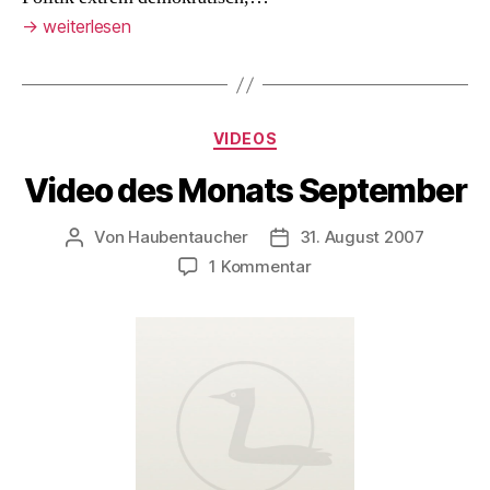
→
weiterlesen
Kategorien
VIDEOS
Video des Monats September
Von
Haubentaucher
31. August 2007
Beitragsautor
Veröffentlichungsdatum
zu
1 Kommentar
Video
des
Monats
September