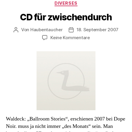
Kategorien
DIVERSES
CD für zwischendurch
Von
Haubentaucher
18. September 2007
Beitragsautor
Veröffentlichungsdatum
zu
Keine Kommentare
CD
für
zwischendurch
Waldeck: „Ballroom Stories“, erschienen 2007 bei Dope
Noir. muss ja nicht immer „des Monats“ sein. Man