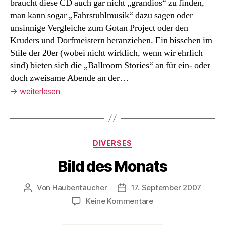
braucht diese CD auch gar nicht „grandios“ zu finden,
man kann sogar „Fahrstuhlmusik“ dazu sagen oder
unsinnige Vergleiche zum Gotan Project oder den
Kruders und Dorfmeistern heranziehen. Ein bisschen im
Stile der 20er (wobei nicht wirklich, wenn wir ehrlich
sind) bieten sich die „Ballroom Stories“ an für ein- oder
doch zweisame Abende an der…
→
weiterlesen
Kategorien
DIVERSES
Bild des Monats
Von
Haubentaucher
17. September 2007
Beitragsautor
Veröffentlichungsdatum
zu
Keine Kommentare
Bild
des