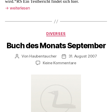
wird.“RS Ein Testbericht findet sich hier.
→
weiterlesen
Kategorien
DIVERSES
Buch des Monats September
Von
Haubentaucher
31. August 2007
Beitragsautor
Veröffentlichungsdatum
zu
Keine Kommentare
Buch
des
Monats
September