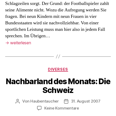
Schlagzeilen sorgt. Der Grund: der Footballspieler zahlt
seine Alimente nicht. Wozu die Aufregung werden Sie
fragen. Bei neun Kindern mit neun Frauen in vier
Bundesstaaten wird sie nachvollziehbar. Von einer
sportlichen Leistung muss man hier also in jedem Fall
sprechen. Im Übrigen…
→
weiterlesen
Kategorien
DIVERSES
Nachbarland des Monats: Die
Schweiz
Von
Haubentaucher
31. August 2007
Beitragsautor
Veröffentlichungsdatum
zu
Keine Kommentare
Nachbarland