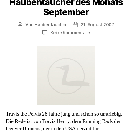
Haubentaucher des Monats
September
Von
Haubentaucher
31. August 2007
Beitragsautor
Veröffentlichungsdatum
zu
Keine Kommentare
Haubentaucher
des
Monats
September
Travis the Pelvis 28 Jahre jung und schon so umtriebig.
Die Rede ist von Travis Henry, dem Running Back der
Denver Broncos, der in den USA derzeit für