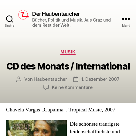
Der Haubentaucher
Bücher, Politik und Musik. Aus Graz und
dem Rest der Welt.
Suche
Menü
Kategorien
MUSIK
CD des Monats / International
Von
Haubentaucher
1. Dezember 2007
Beitragsautor
Veröffentlichungsdatum
zu
Keine Kommentare
CD
des
Monats
Chavela Vargas „Cupaima“. Tropical Music, 2007
/
International
Die schönste traurigste
leidenschaftlichste und