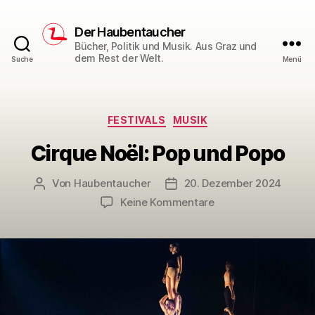
Der Haubentaucher
Bücher, Politik und Musik. Aus Graz und
dem Rest der Welt.
Suche
Menü
Kategorien
FESTIVALS
MUSIK
Cirque Noël: Pop und Popo
Von
Haubentaucher
20. Dezember 2024
Beitragsautor
Veröffentlichungsdatum
zu
Keine Kommentare
Cirque
Noël:
Pop
und
Popo