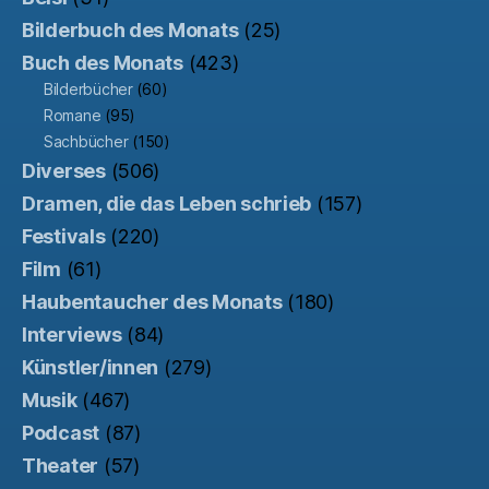
Bilderbuch des Monats
(25)
Buch des Monats
(423)
Bilderbücher
(60)
Romane
(95)
Sachbücher
(150)
Diverses
(506)
Dramen, die das Leben schrieb
(157)
Festivals
(220)
Film
(61)
Haubentaucher des Monats
(180)
Interviews
(84)
Künstler/innen
(279)
Musik
(467)
Podcast
(87)
Theater
(57)