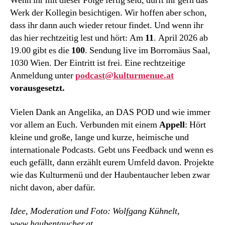
Wenn ihr mit dieser Folge fertig seid, dürft ihr gern das
Werk der Kollegin besichtigen. Wir hoffen aber schon,
dass ihr dann auch wieder retour findet. Und wenn ihr
das hier rechtzeitig lest und hört: Am
11
. April 2026 ab
19.00 gibt es die
100
. Sendung live im Borromäus Saal,
1030 Wien. Der Eintritt ist frei. Eine rechtzeitige
Anmeldung unter
podcast@kulturmenue.at
vorausgesetzt.
Vielen Dank an Angelika, an DAS POD und wie immer
vor allem an Euch. Verbunden mit einem
Appell
: Hört
kleine und große, lange und kurze, heimische und
internationale Podcasts. Gebt uns Feedback und wenn es
euch gefällt, dann erzählt eurem Umfeld davon. Projekte
wie das Kulturmenü und der Haubentaucher leben zwar
nicht davon, aber dafür.
Idee, Moderation und Foto: Wolfgang Kühnelt,
www.haubentaucher.at