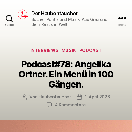
Der Haubentaucher
Bücher, Politik und Musik. Aus Graz und
dem Rest der Welt.
Suche
Menü
Kategorien
INTERVIEWS
MUSIK
PODCAST
Podcast#78: Angelika
Ortner. Ein Menü in 100
Gängen.
Von
Haubentaucher
1. April 2026
Beitragsautor
Veröffentlichungsdatum
zu
4 Kommentare
Podcast#78:
Angelika
Ortner.
Ein