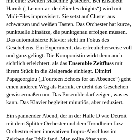
mit einer zweiten Maschine gesteuert. Bei Elisabeth
Harnik („Le non-art de délier les doights“) wird mit
Midi-Files improvisiert. Sie setzt auf Cluster aus
schwarzen und weißen Tasten. Das Orchester hat kurze,
punktuelle Einsätze, die punktgenau erfolgen müssen.
Das automatisierte Klavier steht im Fokus des
Geschehens. Ein Experiment, das erfreulicherweise voll
und ganz gelingt. Die Komponistin wirkt denn auch
sichtlich erleichtert, als das
Ensemble Zeitfluss
mit
ihrem Stück in die Zielgerade einbiegt. Dimitri
Papageorgiou („Fourteen Echoes for an Absence“) geht
einen anderen Weg als Harnik, er dreht das Geschehen
gewissermaßen um. Das Ensemble darf zeigen, was es
kann. Das Klavier begleitet minutiös, aber reduziert.
Ein spannender Abend, der in der Halle D wie Detroit
mit dem Splitter Orchester und dem Trondheim Jazz
Orchestra einen innovativen Impro-Abschluss im
Zeichen der Ethik fand. Man sollte öfter zum