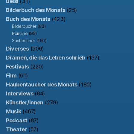
Beisl
(31)
Bilderbuch des Monats
(25)
Buch des Monats
(423)
Bilderbücher
(60)
Romane
(95)
Sachbücher
(150)
Diverses
(506)
Dramen, die das Leben schrieb
(157)
Festivals
(220)
Film
(61)
Haubentaucher des Monats
(180)
Interviews
(84)
Künstler/innen
(279)
Musik
(467)
Podcast
(87)
Theater
(57)