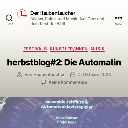
Der Haubentaucher
Bücher, Politik und Musik. Aus Graz und
dem Rest der Welt.
Suche
Menü
Kategorien
FESTIVALS
KÜNSTLER/INNEN
MUSIK
herbstblog#2: Die Automatin
Von
Haubentaucher
4. Oktober 2024
Beitragsautor
Veröffentlichungsdatum
zu
Keine Kommentare
herbstblog#2:
Die
Automatin