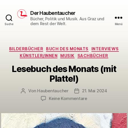
Der Haubentaucher
Bücher, Politik und Musik. Aus Graz und
dem Rest der Welt.
Suche
Menü
Kategorien
BILDERBÜCHER
BUCH DES MONATS
INTERVIEWS
KÜNSTLER/INNEN
MUSIK
SACHBÜCHER
Lesebuch des Monats (mit
Platte!)
Von
Haubentaucher
21. Mai 2024
Beitragsautor
Veröffentlichungsdatum
zu
Keine Kommentare
Lesebuch
des
Monats
(mit