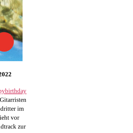
 2022
pybirthday
itarristen
dritter im
ieht vor
dtrack zur