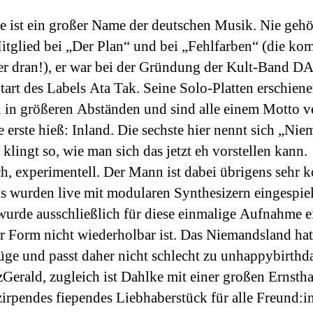
e ist ein großer Name der deutschen Musik. Nie gehö
itglied bei „Der Plan“ und bei „Fehlfarben“ (die k
er dran!), er war bei der Gründung der Kult-Band D
art des Labels Ata Tak. Seine Solo-Platten erschien
 in größeren Abständen und sind alle einem Motto ve
 erste hieß: Inland. Die sechste hier nennt sich „Ni
lingt so, wie man sich das jetzt eh vorstellen kann.
h, experimentell. Der Mann ist dabei übrigens sehr 
s wurden live mit modularen Synthesizern eingespiel
urde ausschließlich für diese einmalige Aufnahme ei
er Form nicht wiederholbar ist. Das Niemandsland hat
üge und passt daher nicht schlecht zu unhappybirthd
Gerald, zugleich ist Dahlke mit einer großen Ernstha
irpendes fiependes Liebhaberstück für alle Freund:i