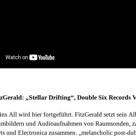
zGerald: „Stellar Drifting“, Double Six Records V
ins All wird hier fortgeführt. FitzGerald setzt sein 
umbildern und Audioaufnahmen von Raumsonden, za
ts und Electronica zusammen. „melancholic post-du