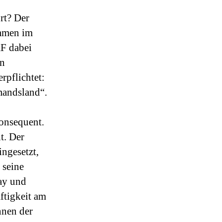
rt? Der
ommen im
AF dabei
en
rpflichtet:
emandsland“.
konsequent.
t. Der
ngesetzt,
 seine
ay und
ftigkeit am
nnen der