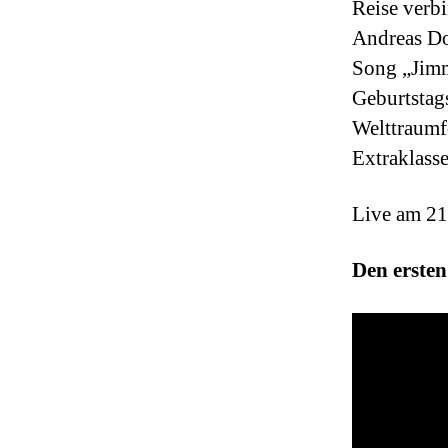
Reise verb
Andreas Do
Song „Jimm
Geburtstag
Welttraumf
Extraklass
Live am 21
Den ersten