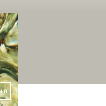
des
Monats
September
/
INT