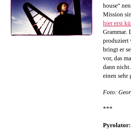
house“ nen
Mission si
hier erst k
Grammar. Da
produziert 
bringt er s
vor, das ma
dann nicht
einen sehr
Foto: Geor
***
Pyrolator