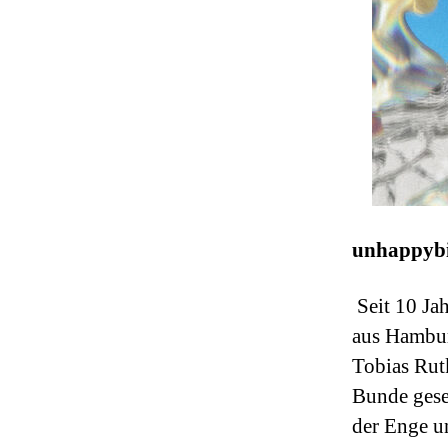
unhappybir
Seit 10 Ja
aus Hambur
Tobias Rut
Bunde gesel
der Enge u