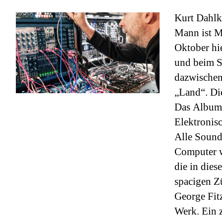
Kurt Dahlk
Mann ist M
Oktober hi
und beim St
dazwischen
„Land“. Die
Das Album k
Elektronisc
Alle Sound
Computer w
die in dies
spacigen Z
George Fitz
Werk. Ein z