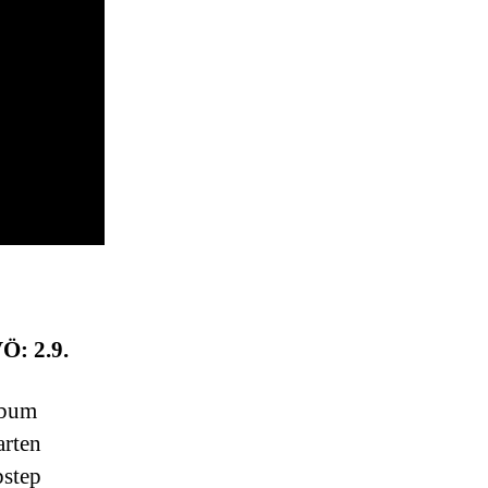
Ö: 2.9.
Album
rten
bstep