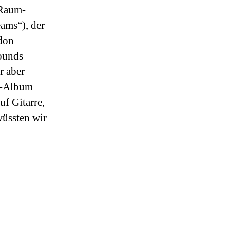
 Raum-
ams“), der
don
Sounds
r aber
op-Album
uf Gitarre,
wüssten wir