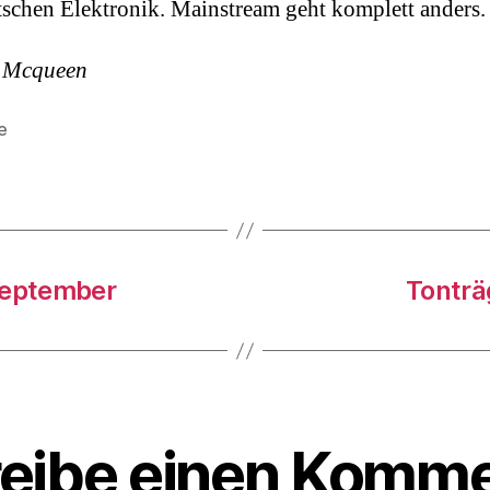
tschen Elektronik. Mainstream geht komplett anders.
l Mcqueen
e
rter
September
Tonträ
eibe einen Komme