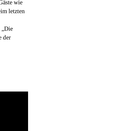
Gäste wie
im letzten
 „Die
e der