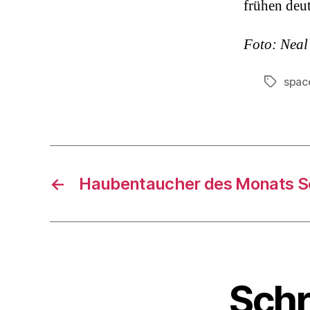
frühen deu
Foto: Nea
spac
Schlagwö
←
Haubentaucher des Monats 
Schr