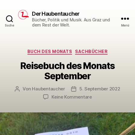
Der Haubentaucher
Bücher, Politik und Musik. Aus Graz und
dem Rest der Welt.
Suche
Menü
Kategorien
BUCH DES MONATS
SACHBÜCHER
Reisebuch des Monats
September
Von
Haubentaucher
5. September 2022
Beitragsautor
Veröffentlichungsdatum
zu
Keine Kommentare
Reisebuch
des
Monats
September