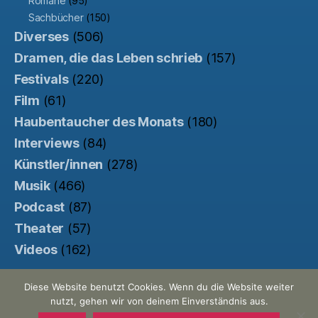
Romane
(95)
Sachbücher
(150)
Diverses
(506)
Dramen, die das Leben schrieb
(157)
Festivals
(220)
Film
(61)
Haubentaucher des Monats
(180)
Interviews
(84)
Künstler/innen
(278)
Musik
(466)
Podcast
(87)
Theater
(57)
Videos
(162)
Diese Website benutzt Cookies. Wenn du die Website weiter
nutzt, gehen wir von deinem Einverständnis aus.
© 2026
Der Haubentaucher
Nach oben
↑