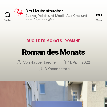
Der Haubentaucher
Bücher, Politik und Musik. Aus Graz und
dem Rest der Welt.
Suche
Menü
Kategorien
BUCH DES MONATS
ROMANE
Roman des Monats
Von
Haubentaucher
11. April 2022
Beitragsautor
Veröffentlichungsdatum
zu
3 Kommentare
Roman
des
Monats