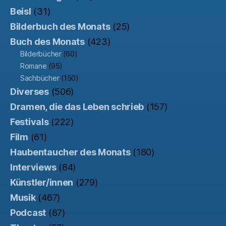
Beisl
(31)
Bilderbuch des Monats
(25)
Buch des Monats
(423)
Bilderbücher
(60)
Romane
(95)
Sachbücher
(150)
Diverses
(506)
Dramen, die das Leben schrieb
(157)
Festivals
(222)
Film
(61)
Haubentaucher des Monats
(180)
Interviews
(84)
Künstler/innen
(279)
Musik
(467)
Podcast
(87)