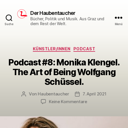
Der Haubentaucher
Bücher, Politik und Musik. Aus Graz und
dem Rest der Welt.
Suche
Menü
Kategorien
KÜNSTLER/INNEN
PODCAST
Podcast #8: Monika Klengel.
The Art of Being Wolfgang
Schüssel.
Von
Haubentaucher
7. April 2021
Beitragsautor
Veröffentlichungsdatum
zu
Keine Kommentare
Podcast
#8:
Monika
Klengel.