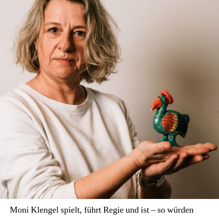
The
Art
of
Being
Wolfgang
Schüssel.
Moni Klengel spielt, führt Regie und ist – so würden