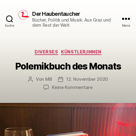
Der Haubentaucher
Bücher, Politik und Musik. Aus Graz und
dem Rest der Welt.
Suche
Menü
Kategorien
DIVERSES
KÜNSTLER/INNEN
Polemikbuch des Monats
Von
MB
12. November 2020
Beitragsautor
Veröffentlichungsdatum
zu
Keine Kommentare
Polemikbuch
des
Monats