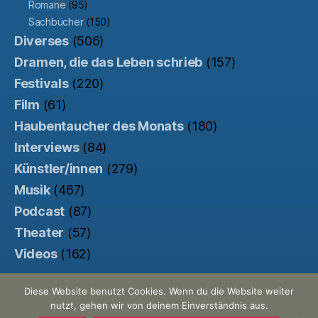
Romane
(95)
Sachbücher
(150)
Diverses
(506)
Dramen, die das Leben schrieb
(157)
Festivals
(220)
Film
(61)
Haubentaucher des Monats
(180)
Interviews
(84)
Künstler/innen
(279)
Musik
(467)
Podcast
(87)
Theater
(57)
Videos
(162)
Diese Website benutzt Cookies. Wenn du die Website weiter
nutzt, gehen wir von deinem Einverständnis aus.
© 2026
Der Haubentaucher
Nach oben
↑