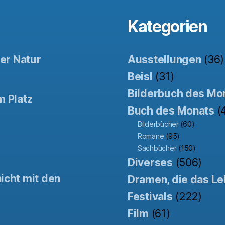
Kategorien
der Natur
Ausstellungen
(36)
Beisl
(31)
Bilderbuch des Mo
m Platz
Buch des Monats
(
Bilderbücher
(60)
Romane
(95)
Sachbücher
(150)
Diverses
(506)
icht mit den
Dramen, die das Le
Festivals
(222)
Film
(61)