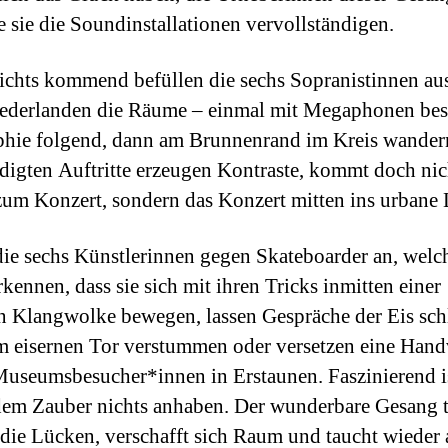
e sie die Soundinstallationen vervollständigen.
chts kommend befüllen die sechs Sopranistinnen aus
ederlanden die Räume – einmal mit Megaphonen best
hie folgend, dann am Brunnenrand im Kreis wander
igten Auftritte erzeugen Kontraste, kommt doch nic
um Konzert, sondern das Konzert mitten ins urbane 
die sechs Künstlerinnen gegen Skateboarder an, welch
kennen, dass sie sich mit ihren Tricks inmitten einer
n Klangwolke bewegen, lassen Gespräche der Eis sc
m eisernen Tor verstummen oder versetzen eine Hand
Museumsbesucher*innen in Erstaunen. Faszinierend is
dem Zauber nichts anhaben. Der wunderbare Gesang t
lt die Lücken, verschafft sich Raum und taucht wieder 