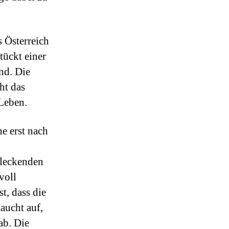
 Österreich
ückt einer
nd. Die
ht das
Leben.
e erst nach
hleckenden
voll
t, dass die
aucht auf,
ab. Die