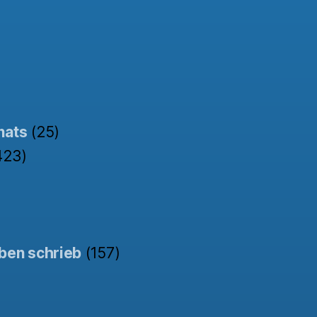
nats
(25)
423)
ben schrieb
(157)