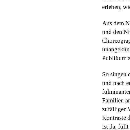
erleben, wi
Aus dem Ni
und den Ni
Choreograp
unangekünd
Publikum z
So singen 
und nach er
fulminante
Familien a
zufälliger 
Kontraste 
ist da, fül