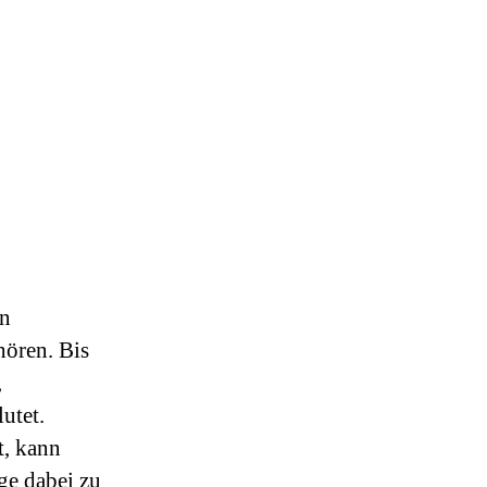
an
hören. Bis
,
utet.
t, kann
ge dabei zu