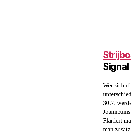
Strijbo
Signal
Wer sich di
unterschied
30.7. werde
Joanneumsv
Flaniert ma
man zusätz