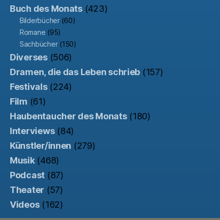
Buch des Monats
(423)
Bilderbücher
(60)
Romane
(95)
Sachbücher
(150)
Diverses
(506)
Dramen, die das Leben schrieb
(157)
Festivals
(224)
Film
(61)
Haubentaucher des Monats
(180)
Interviews
(84)
Künstler/innen
(279)
Musik
(468)
Podcast
(87)
Theater
(57)
Videos
(162)