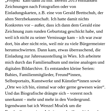
„Projekt“ kam dann zu mir. Bereits 2015 entstanden
Zeichnungen nach Fotografien oder von
Einladungskarten, z.B. eine von Gerald Brettschuh, der
alten Sterzbekanntschaft. Ich hatte damit nichts
Konkretes vor – außer, dass ich dann dem Gerald eine
Zeichnung zum runden Geburtstag geschickt habe, und
weil ich nicht zu seiner Vernissage kam – ich war zwar
dort, bin aber nicht rein, weil mir zu viele Bürgermeister
herumschwirrten. Dann kam, etwas überraschend, die
Einladung zur Jahresausstellung in Wies. Ich arbeitete
mich durch das Familienalbum und meine analogen und
digitalen Bildarchive. Es entstanden kleine Serien:
Babies, Familienmitglieder, Freund*innen,
Selbstportaits, Kunstwerke und Künstler*innen sowie
„Orte wo ich bin, einmal war oder gerne gewesen wäre“.
Und das Biografische drängte sich – vorerst noch
unerkannt – mehr und mehr in den Vordergrund.
Irgendwann bat ich Wenzel Mraček um die