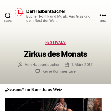
Der Haubentaucher
Bücher, Politik und Musik. Aus Graz und
dem Rest der Welt.
Suche
Menü
Kategorien
FESTIVALS
Zirkus des Monats
Von
Haubentaucher
1. März 2017
Beitragsautor
Veröffentlichungsdatum
zu
Keine Kommentare
Zirkus
des
Monats
„Seasons“ im Kunsthaus Weiz