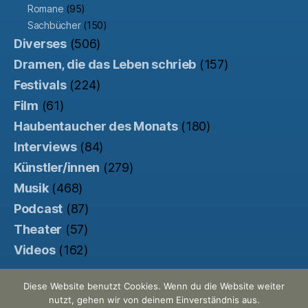
Romane
(95)
Sachbücher
(150)
Diverses
(506)
Dramen, die das Leben schrieb
(157)
Festivals
(224)
Film
(61)
Haubentaucher des Monats
(180)
Interviews
(84)
Künstler/innen
(279)
Musik
(468)
Podcast
(87)
Theater
(57)
Videos
(162)
Diese Website benutzt Cookies. Wenn du die Website weiter
nutzt, gehen wir von deinem Einverständnis aus.