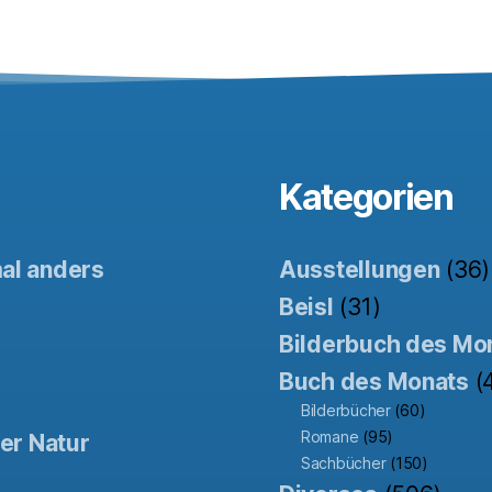
Kategorien
mal anders
Ausstellungen
(36)
Beisl
(31)
Bilderbuch des Mo
Buch des Monats
(
Bilderbücher
(60)
Romane
(95)
der Natur
Sachbücher
(150)