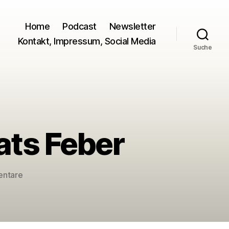
Home
Podcast
Newsletter
Kontakt, Impressum, Social Media
Suche
ts Feber
zu
entare
Haubentaucher
des
Monats
Feber