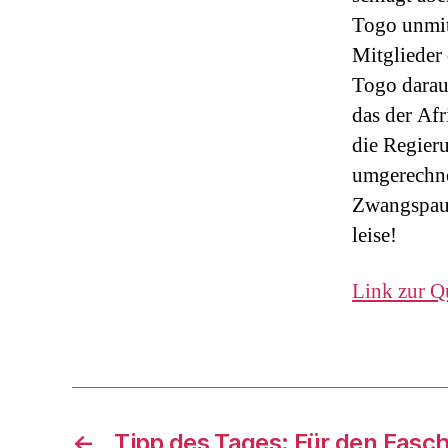
Togo unmit
Mitglieder 
Togo darauf
das der Afr
die Regier
umgerechne
Zwangspaus
leise!
Link zur Q
←
Tipp des Tages: Für den Fasc