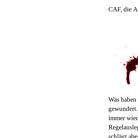
CAF, die Af
Was haben 
gewundert.
immer wied
Regelausle
schlägt abe