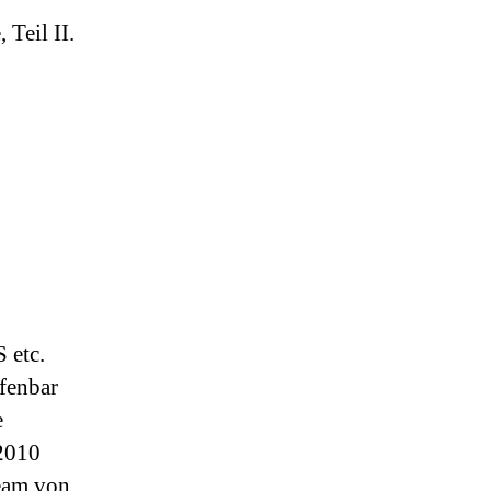
 Teil II.
 etc.
fenbar
e
2010
Team von