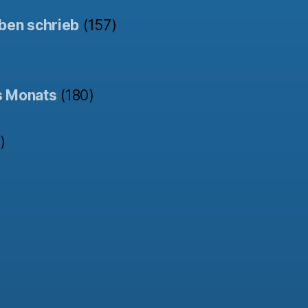
ben schrieb
(157)
s Monats
(180)
)