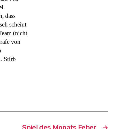
ei
h, dass
sch scheint
 Team (nicht
trafe von
n
. Stirb
Spiel des Monats Feber
→