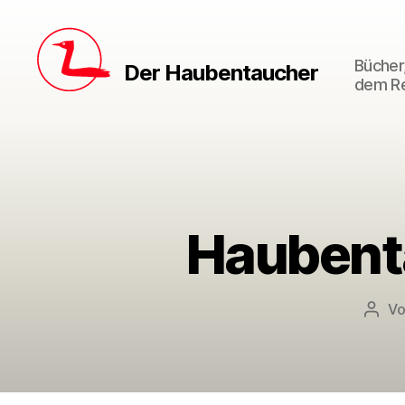
Bücher,
Der Haubentaucher
dem Re
Haubent
V
Beit