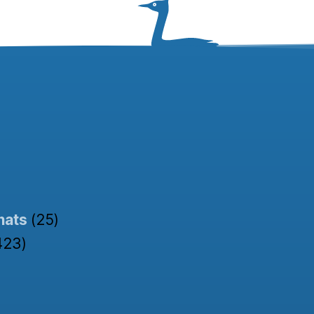
nats
(25)
423)