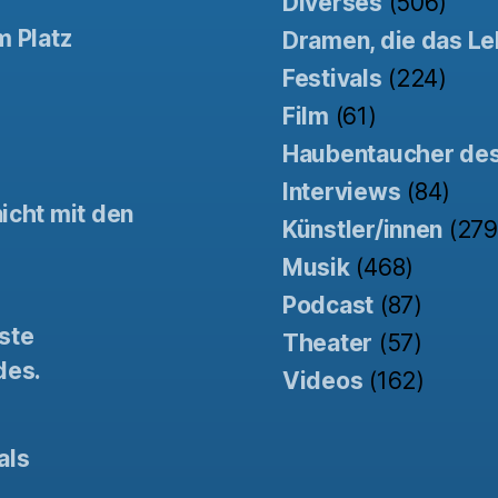
Diverses
(506)
m Platz
Dramen, die das Le
Festivals
(224)
Film
(61)
Haubentaucher de
Interviews
(84)
icht mit den
Künstler/innen
(279
Musik
(468)
Podcast
(87)
ste
Theater
(57)
des.
Videos
(162)
als