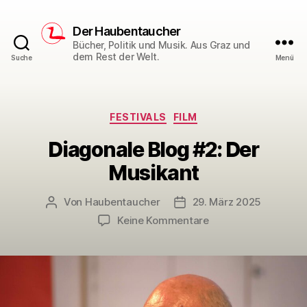
Der Haubentaucher
Bücher, Politik und Musik. Aus Graz und
dem Rest der Welt.
Suche
Menü
Kategorien
FESTIVALS
FILM
Diagonale Blog #2: Der
Musikant
Von
Haubentaucher
29. März 2025
Beitragsautor
Veröffentlichungsdatum
zu
Keine Kommentare
Diagonale
Blog
#2:
Der
Musikant