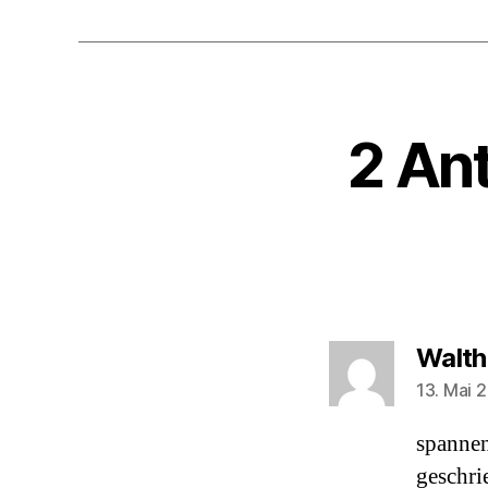
2 An
Walth
13. Mai 
spannen
geschri