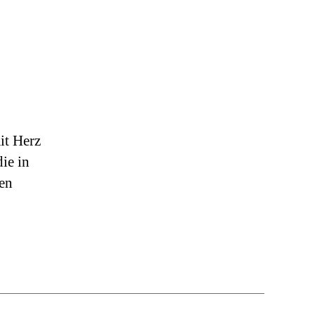
it Herz
ie in
hen