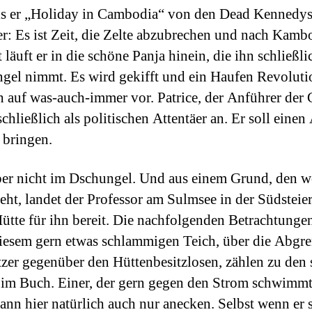
ls er „Holiday in Cambodia“ von den Dead Kennedys
er: Es ist Zeit, die Zelte abzubrechen und nach Kam
t läuft er in die schöne Panja hinein, die ihn schließli
gel nimmt. Es wird gekifft und ein Haufen Revoluti
ch auf was-auch-immer vor. Patrice, der Anführer der
schließlich als politischen Attentäer an. Er soll eine
 bringen.
ber nicht im Dschungel. Und aus einem Grund, den w
eht, landet der Professor am Sulmsee in der Südsteie
Hütte für ihn bereit. Die nachfolgenden Betrachtunge
iesem gern etwas schlammigen Teich, über die Abgr
zer gegenüber den Hüttenbesitzlosen, zählen zu den 
m Buch. Einer, der gern gegen den Strom schwimmt
ann hier natürlich auch nur anecken. Selbst wenn er s