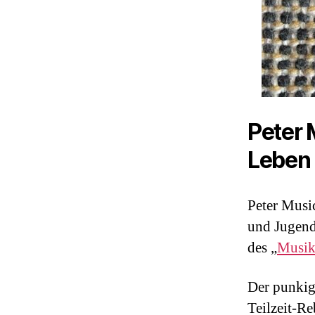
Peter 
Leben 
Peter Music
und Jugenda
des „
Musik
Der punkige
Teilzeit-Re