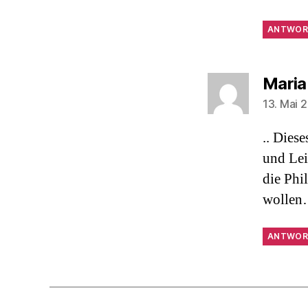
ANTWOR
Maria
13. Mai 
.. Dies
und Lei
die Phi
wollen
ANTWOR