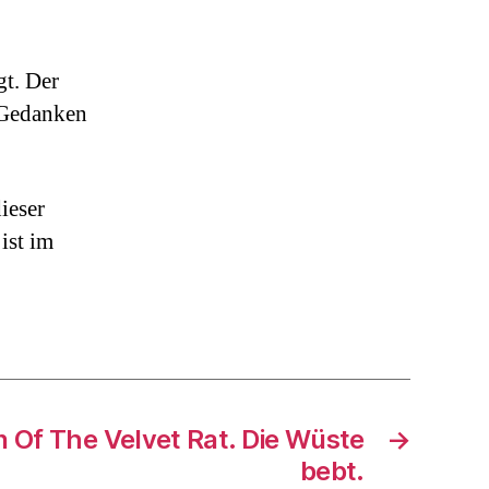
gt. Der
e Gedanken
ieser
ist im
 Of The Velvet Rat. Die Wüste
→
bebt.