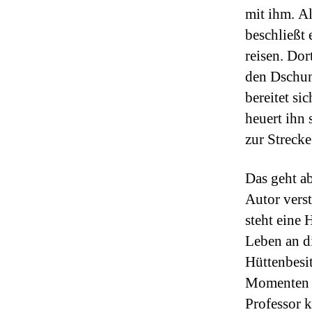
mit ihm. A
beschließt 
reisen. Dor
den Dschun
bereitet si
heuert ihn 
zur Strecke
Das geht a
Autor verst
steht eine 
Leben an d
Hüttenbesit
Momenten i
Professor k