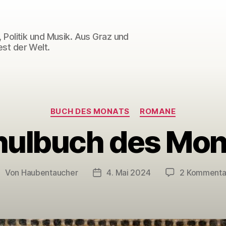
 Politik und Musik. Aus Graz und
st der Welt.
Kategorien
BUCH DES MONATS
ROMANE
hulbuch des Mon
Von
Haubentaucher
4. Mai 2024
2 Kommenta
eitragsautor
Veröffentlichungsdatum