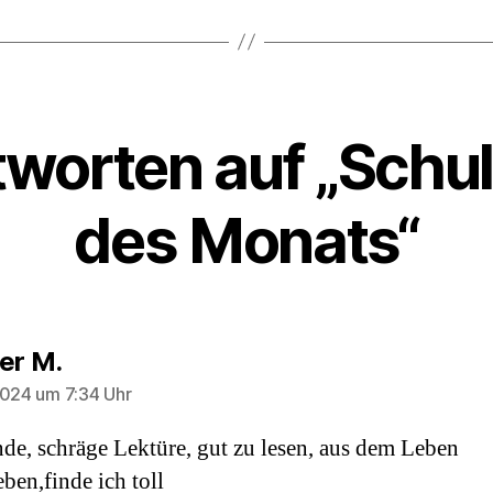
tworten auf „Schu
des Monats“
sagt:
er M.
2024 um 7:34 Uhr
de, schräge Lektüre, gut zu lesen, aus dem Leben
eben,finde ich toll