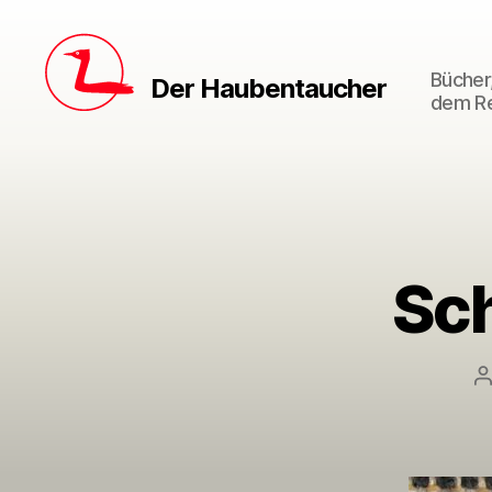
Bücher,
Der Haubentaucher
dem Re
Sc
B