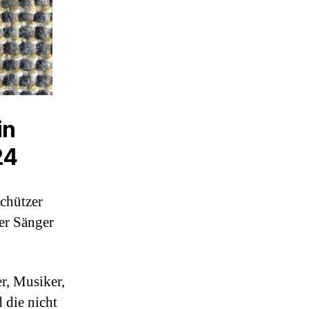
in
24
schützer
 er Sänger
r, Musiker,
 die nicht