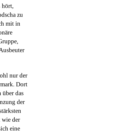
 hört,
bodscha zu
ch mit in
onäre
 Gruppe,
n Ausbeuter
ohl nur der
rmark. Dort
n über das
enzung der
stärksten
 wie der
ich eine