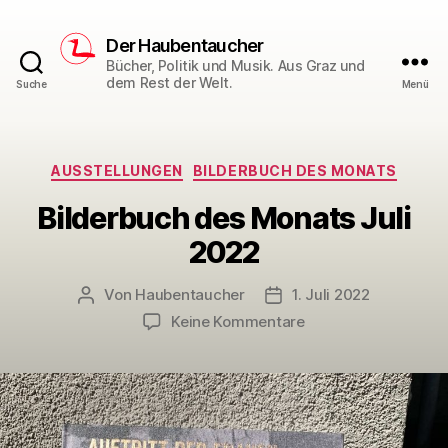
Der Haubentaucher
Bücher, Politik und Musik. Aus Graz und
dem Rest der Welt.
Suche
Menü
Kategorien
AUSSTELLUNGEN
BILDERBUCH DES MONATS
Bilderbuch des Monats Juli
2022
Von
Haubentaucher
1. Juli 2022
Beitragsautor
Veröffentlichungsdatum
zu
Keine Kommentare
Bilderbuch
des
Monats
Juli
2022