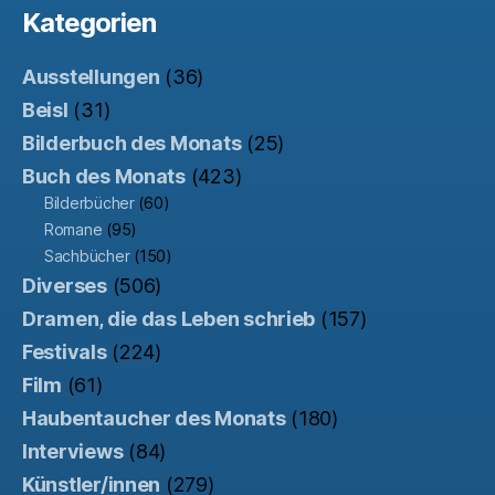
Kategorien
Ausstellungen
(36)
Beisl
(31)
Bilderbuch des Monats
(25)
Buch des Monats
(423)
Bilderbücher
(60)
Romane
(95)
Sachbücher
(150)
Diverses
(506)
Dramen, die das Leben schrieb
(157)
Festivals
(224)
Film
(61)
Haubentaucher des Monats
(180)
Interviews
(84)
Künstler/innen
(279)