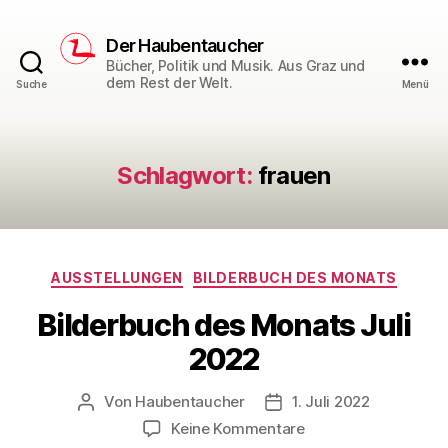
Der Haubentaucher
Bücher, Politik und Musik. Aus Graz und
dem Rest der Welt.
Suche
Menü
Schlagwort:
frauen
Kategorien
AUSSTELLUNGEN
BILDERBUCH DES MONATS
Bilderbuch des Monats Juli
2022
Von
Haubentaucher
1. Juli 2022
Beitragsautor
Veröffentlichungsdatum
zu
Keine Kommentare