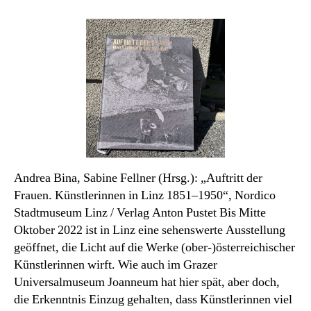
Bilderbuch
des
Monats
Juli
2022
Andrea Bina, Sabine Fellner (Hrsg.): „Auftritt der
Frauen. Künstlerinnen in Linz 1851–1950“, Nordico
Stadtmuseum Linz / Verlag Anton Pustet Bis Mitte
Oktober 2022 ist in Linz eine sehenswerte Ausstellung
geöffnet, die Licht auf die Werke (ober-)österreichischer
Künstlerinnen wirft. Wie auch im Grazer
Universalmuseum Joanneum hat hier spät, aber doch,
die Erkenntnis Einzug gehalten, dass Künstlerinnen viel