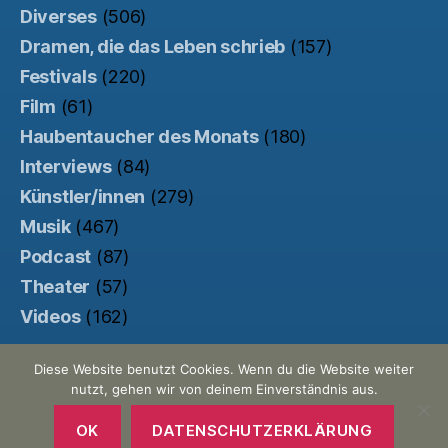
Diverses
(506)
Dramen, die das Leben schrieb
(157)
Festivals
(220)
Film
(61)
Haubentaucher des Monats
(180)
Interviews
(84)
Künstler/innen
(279)
Musik
(467)
Podcast
(87)
Theater
(57)
Videos
(162)
Diese Website benutzt Cookies. Wenn du die Website weiter
nutzt, gehen wir von deinem Einverständnis aus.
© 2026
Der Haubentaucher
Nach oben
↑
Made with ♥ by
Pretty Commercial
/
OK
DATENSCHUTZERKLÄRUNG
Unterstützt von der
Kinowebsite Uncut