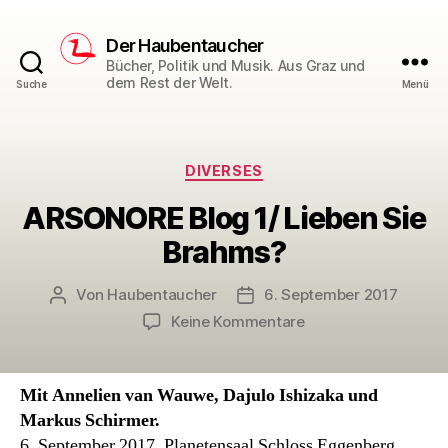
Der Haubentaucher
Bücher, Politik und Musik. Aus Graz und
dem Rest der Welt.
Suche
Menü
Kategorien
DIVERSES
ARSONORE Blog 1/ Lieben Sie
Brahms?
Von
Haubentaucher
6. September 2017
Beitragsautor
Veröffentlichungsdatum
zu
Keine Kommentare
ARSONORE
Blog
1/
Mit Annelien van Wauwe, Dajulo Ishizaka und
Lieben
Markus Schirmer.
Sie
6. September 2017, Planetensaal Schloss Eggenberg