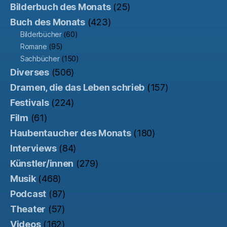
Bilderbuch des Monats
(25)
Buch des Monats
(423)
Bilderbücher
(60)
Romane
(95)
Sachbücher
(150)
Diverses
(506)
Dramen, die das Leben schrieb
(157)
Festivals
(224)
Film
(61)
Haubentaucher des Monats
(180)
Interviews
(84)
Künstler/innen
(279)
Musik
(468)
Podcast
(87)
Theater
(57)
Videos
(162)