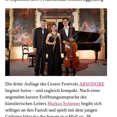
Brahms?
Die dritte Auflage des Grazer Festivals
ARSONORE
beginnt furios – und zugleich kompakt. Nach einer
angenehm kurzen Eröffnungsansprache des
künstlerischen Leiters
Markus Schirmer
begibt sich
selbiger an den Fazioli und spielt mit dem jungen
Cellisten Ishizaka die Sonate in e-Moll op. 38.