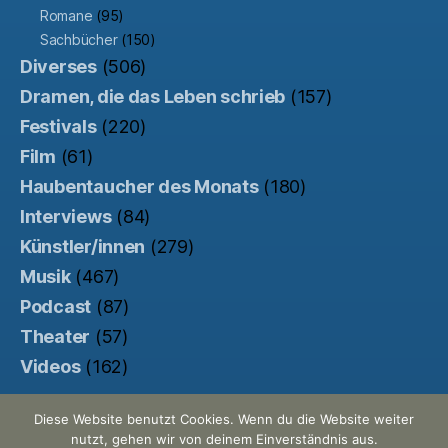
Romane
(95)
Sachbücher
(150)
Diverses
(506)
Dramen, die das Leben schrieb
(157)
Festivals
(220)
Film
(61)
Haubentaucher des Monats
(180)
Interviews
(84)
Künstler/innen
(279)
Musik
(467)
Podcast
(87)
Theater
(57)
Videos
(162)
Diese Website benutzt Cookies. Wenn du die Website weiter
nutzt, gehen wir von deinem Einverständnis aus.