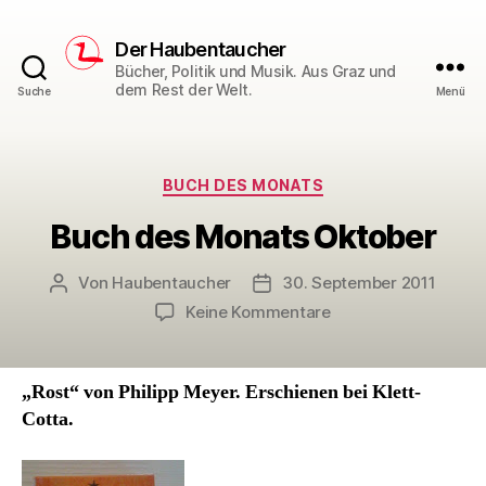
Der Haubentaucher
Bücher, Politik und Musik. Aus Graz und
dem Rest der Welt.
Suche
Menü
Kategorien
BUCH DES MONATS
Buch des Monats Oktober
Von
Haubentaucher
30. September 2011
Beitragsautor
Veröffentlichungsdatum
zu
Keine Kommentare
Buch
des
Monats
„Rost“ von Philipp Meyer. Erschienen bei Klett-
Oktober
Cotta.