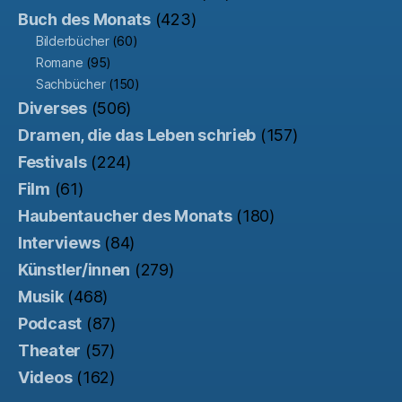
Buch des Monats
(423)
Bilderbücher
(60)
Romane
(95)
Sachbücher
(150)
Diverses
(506)
Dramen, die das Leben schrieb
(157)
Festivals
(224)
Film
(61)
Haubentaucher des Monats
(180)
Interviews
(84)
Künstler/innen
(279)
Musik
(468)
Podcast
(87)
Theater
(57)
Videos
(162)