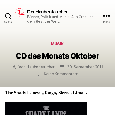
Der Haubentaucher
Bücher, Politik und Musik. Aus Graz und
dem Rest der Welt.
Suche
Menü
Kategorien
MUSIK
CD des Monats Oktober
Von
Haubentaucher
30. September 2011
Beitragsautor
Veröffentlichungsdatum
zu
Keine Kommentare
CD
des
Monats
The Shady Lanes: „Tango, Sierra, Lima“.
Oktober