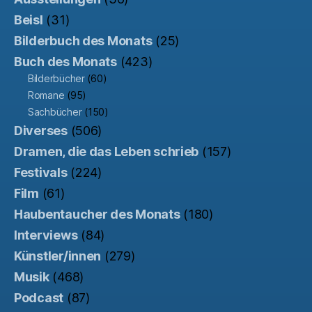
Beisl
(31)
Bilderbuch des Monats
(25)
Buch des Monats
(423)
Bilderbücher
(60)
Romane
(95)
Sachbücher
(150)
Diverses
(506)
Dramen, die das Leben schrieb
(157)
Festivals
(224)
Film
(61)
Haubentaucher des Monats
(180)
Interviews
(84)
Künstler/innen
(279)
Musik
(468)
Podcast
(87)