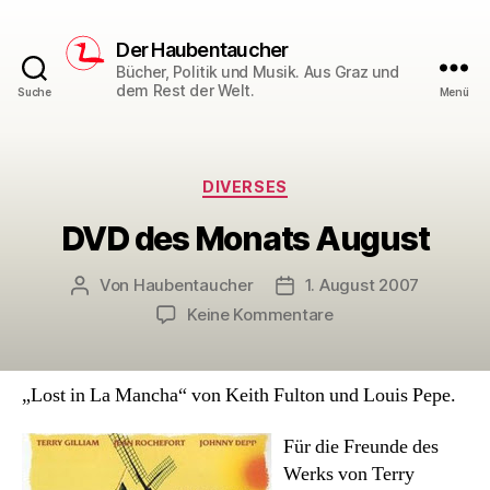
Der Haubentaucher
Bücher, Politik und Musik. Aus Graz und
dem Rest der Welt.
Suche
Menü
Kategorien
DIVERSES
DVD des Monats August
Von
Haubentaucher
1. August 2007
Beitragsautor
Veröffentlichungsdatum
zu
Keine Kommentare
DVD
des
Monats
„Lost in La Mancha“ von Keith Fulton und Louis Pepe.
August
Für die Freunde des
Werks von Terry