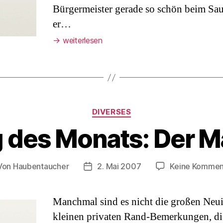
Bürgermeister gerade so schön beim Sau
er…
→
weiterlesen
Kategorien
DIVERSES
 des Monats: Der M
Von
Haubentaucher
2. Mai 2007
Keine Kommen
tragsautor
Veröffentlichungsdatum
Manchmal sind es nicht die großen Neui
kleinen privaten Rand-Bemerkungen, di