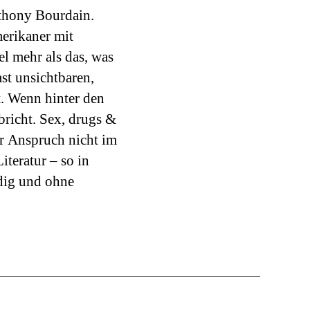
thony Bourdain.
Monats
erikaner mit
el mehr als das, was
st unsichtbaren,
t. Wenn hinter den
richt. Sex, drugs &
r Anspruch nicht im
iteratur – so in
dig und ohne