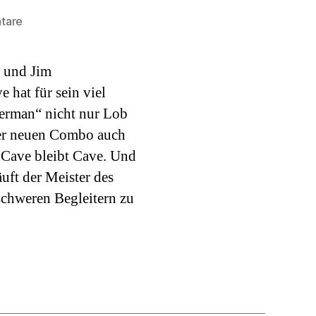
zu
tare
CD
des
y und Jim
Monats:
Grinderman
hat für sein viel
erman“ nicht nur Lob
der neuen Combo auch
 Cave bleibt Cave. Und
äuft der Meister des
schweren Begleitern zu