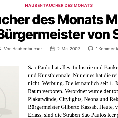
Kategorien
HAUBENTAUCHER DES MONATS
her des Monats Ma
Bürgermeister von 
Von
Haubentaucher
2. Mai 2007
1 Komment
Beitragsautor
Veröffentlichungsdatum
Sao Paulo hat alles. Industrie und Ban
und Kunstbiennale. Nur eines hat die rei
nicht: Werbung. Die ist nämlich seit 1. 
Raum verboten. Verordnet wurde der tota
Plakatwände, Citylights, Neons und Re
Bürgermeister Gilberto Kassab. Heute, 
Erlass, sind die Straßen Sao Paulos leer