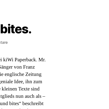
bites.
zu
tare
Buch
des
i kiWi Paperback. Mr.
Monats:
sound
 Sänger von Franz
bites.
Die englische Zeitung
eniale Idee, ihn zum
 kleinen Texte sind
tglieds nun auch als –
ound bites“ beschreibt