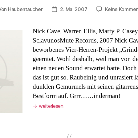
Von
Haubentaucher
2. Mai 2007
Keine Kommen
tragsautor
Veröffentlichungsdatum
Nick Cave, Warren Ellis, Marty P. Case
SclavunosMute Records, 2007 Nick Cave 
beworbenes Vier-Herren-Projekt „Grind
geerntet. Wohl deshalb, weil man von 
einen neuen Sound erwartet hatte. Doch
das ist gut so. Raubeinig und unrasiert l
dunklen Gemurmels mit seinen gitarren
Bestform auf. Grrr……inderman!
→
weiterlesen