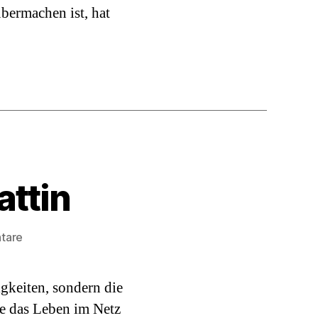
bermachen ist, hat
attin
zu
tare
Blog
des
gkeiten, sondern die
Monats:
Der
e das Leben im Netz