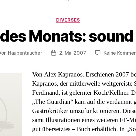
Kategorien
DIVERSES
des Monats: sound 
Von
Haubentaucher
2. Mai 2007
Keine Kommen
tragsautor
Veröffentlichungsdatum
Von Alex Kapranos. Erschienen 2007 be
Kapranos, der mittlerweile weitgereiste
Ferdinand, ist gelernter Koch/Kellner. 
„The Guardian“ kam auf die verdammt g
Gastrokritiker umzufunktionieren. Diese
samt Illustrationen eines weiteren FF-Mi
gut übersetztes – Buch erhältlich. In „S