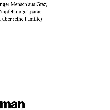
Mattin
unger Mensch aus Graz,
e Empfehlungen parat
. über seine Familie)
rman