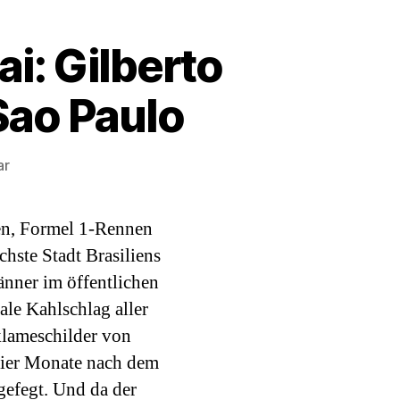
i: Gilberto
Sao Paulo
zu
ar
Haubentaucher
des
ken, Formel 1-Rennen
Monats
Mai:
chste Stadt Brasiliens
Gilberto
Jänner im öffentlichen
Kassab,
le Kahlschlag aller
Bürgermeister
klameschilder von
von
Sao
vier Monate nach dem
Paulo
 gefegt. Und da der