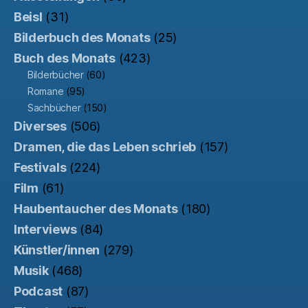
Beisl
(31)
Bilderbuch des Monats
(25)
Buch des Monats
(423)
Bilderbücher
(60)
Romane
(95)
Sachbücher
(150)
Diverses
(506)
Dramen, die das Leben schrieb
(157)
Festivals
(224)
Film
(61)
Haubentaucher des Monats
(180)
Interviews
(84)
Künstler/innen
(279)
Musik
(468)
Podcast
(87)