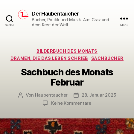
Der Haubentaucher
Bücher, Politik und Musik. Aus Graz und
dem Rest der Welt.
Suche
Menü
Kategorien
BILDERBUCH DES MONATS
DRAMEN, DIE DAS LEBEN SCHRIEB
SACHBÜCHER
Sachbuch des Monats
Februar
Von
Haubentaucher
28. Januar 2025
Beitragsautor
Veröffentlichungsdatum
zu
Keine Kommentare
Sachbuch
des
Monats
Februar