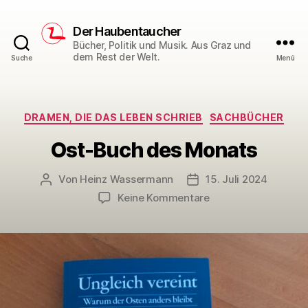
Der Haubentaucher
Bücher, Politik und Musik. Aus Graz und
dem Rest der Welt.
Suche
Menü
Kategorien
DRAMEN, DIE DAS LEBEN SCHRIEB
SACHBÜCHER
Ost-Buch des Monats
Von
Heinz Wassermann
15. Juli 2024
Beitragsautor
Veröffentlichungsdatu
zu
Keine Kommentare
Ost-
Buch
des
Monats