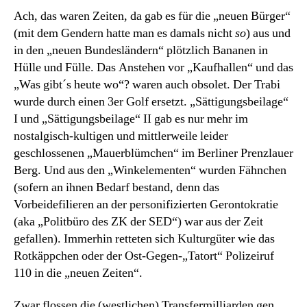
Ach, das waren Zeiten, da gab es für die „neuen Bürger“
(mit dem Gendern hatte man es damals nicht
so
) aus und
in den „neuen Bundesländern“ plötzlich Bananen in
Hülle und Fülle. Das Anstehen vor „Kaufhallen“ und das
„Was gibt´s heute wo“? waren auch obsolet. Der Trabi
wurde durch einen 3er Golf ersetzt. „Sättigungsbeilage“
I und „Sättigungsbeilage“ II gab es nur mehr im
nostalgisch-kultigen und mittlerweile leider
geschlossenen „Mauerblümchen“ im Berliner Prenzlauer
Berg. Und aus den „Winkelementen“ wurden Fähnchen
(sofern an ihnen Bedarf bestand, denn das
Vorbeidefilieren an der personifizierten Gerontokratie
(aka „Politbüro des ZK der SED“) war aus der Zeit
gefallen). Immerhin retteten sich Kulturgüter wie das
Rotkäppchen oder der Ost-Gegen-„Tatort“ Polizeiruf
110 in die „neuen Zeiten“.
Zwar flossen die (westlichen) Transfermilliarden gen