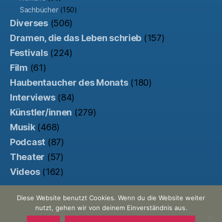
Sachbücher
(150)
Diverses
(506)
Dramen, die das Leben schrieb
(157)
Festivals
(224)
Film
(61)
Haubentaucher des Monats
(180)
Interviews
(84)
Künstler/innen
(279)
Musik
(468)
Podcast
(87)
Theater
(57)
Videos
(162)
Diese Website benutzt Cookies. Wenn du die Website weiter
nutzt, gehen wir von deinem Einverständnis aus.
© 2026
Der Haubentaucher
Nach oben
↑