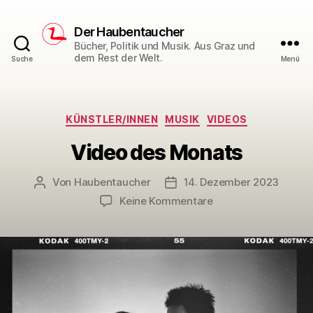
Der Haubentaucher
Bücher, Politik und Musik. Aus Graz und
dem Rest der Welt.
Suche
Menü
Kategorien
KÜNSTLER/INNEN
MUSIK
VIDEOS
Video des Monats
Von
Haubentaucher
14. Dezember 2023
Beitragsautor
Veröffentlichungsdatum
zu
Keine Kommentare
Video
des
Monats